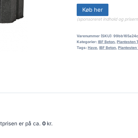
Køb her
(sponsoreret indhold og priser
Varenummer (SKU):
99bb165a24
Kategorier:
IBF Beton
,
Plantesten
Tags:
Have
,
IBF Beton
,
Plantesten
tprisen er på ca.
0
kr.