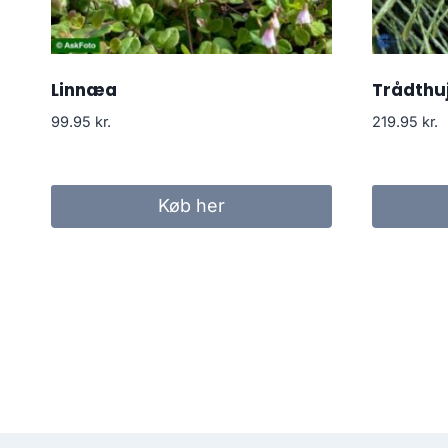
Linnæa
Trådthuj
99.95
kr.
219.95
kr.
Køb her