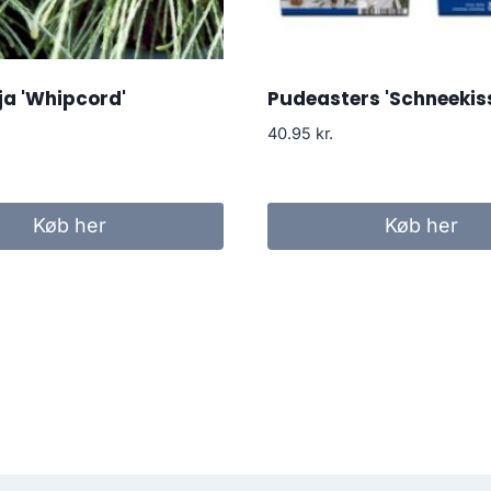
a 'Whipcord'
Pudeasters 'Schneekis
40.95
kr.
Køb her
Køb her