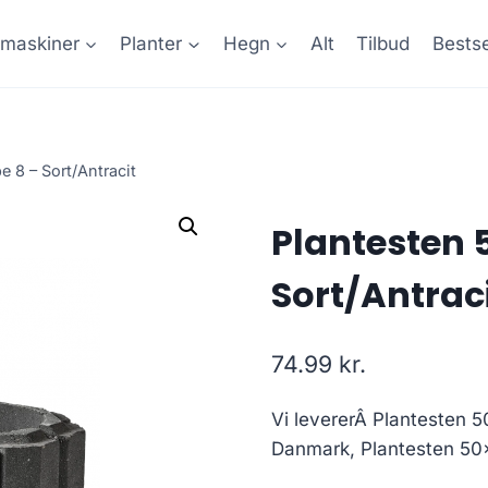
maskiner
Planter
Hegn
Alt
Tilbud
Bestse
 8 – Sort/Antracit
Plantesten 
Sort/Antrac
74.99
kr.
Vi levererÂ Plantesten 5
Danmark, Plantesten 50x