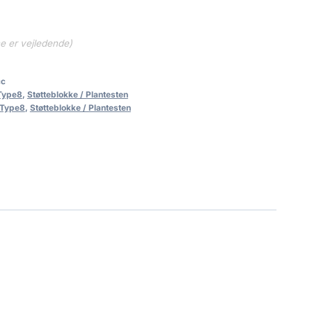
ne er vejledende)
cc
 Type8
,
Støtteblokke / Plantesten
 Type8
,
Støtteblokke / Plantesten