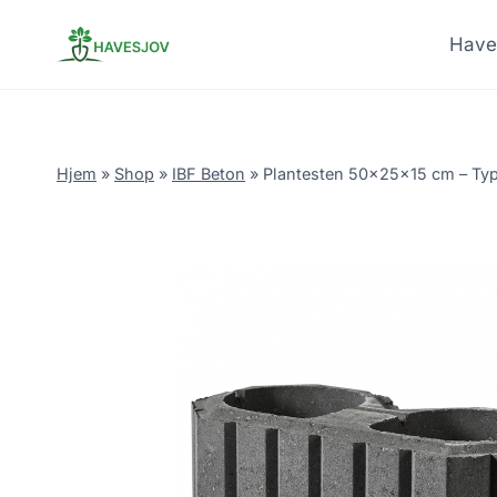
Skip
to
Have
content
Hjem
»
Shop
»
IBF Beton
»
Plantesten 50x25x15 cm – Type