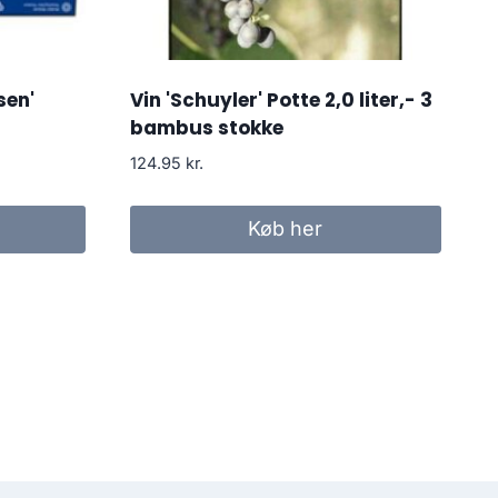
sen'
Vin 'Schuyler' Potte 2,0 liter,- 3
bambus stokke
124.95
kr.
Køb her