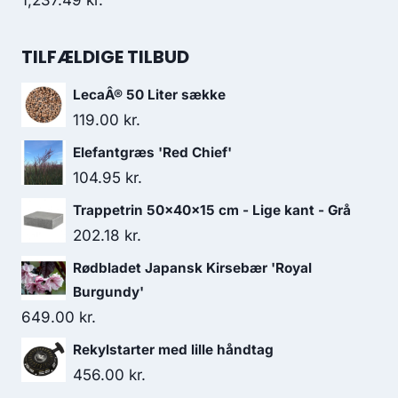
1,237.49
kr.
TILFÆLDIGE TILBUD
LecaÂ® 50 Liter sække
119.00
kr.
Elefantgræs 'Red Chief'
104.95
kr.
Trappetrin 50x40x15 cm - Lige kant - Grå
202.18
kr.
Rødbladet Japansk Kirsebær 'Royal
Burgundy'
649.00
kr.
Rekylstarter med lille håndtag
456.00
kr.