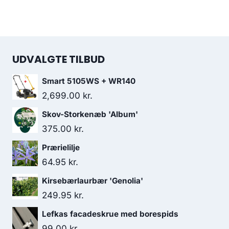
UDVALGTE TILBUD
Smart 5105WS + WR140
2,699.00
kr.
Skov-Storkenæb 'Album'
375.00
kr.
Prærielilje
64.95
kr.
Kirsebærlaurbær 'Genolia'
249.95
kr.
Lefkas facadeskrue med borespids
99.00
kr.