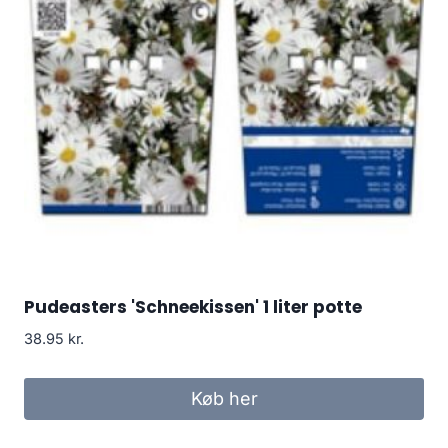
Pudeasters 'Schneekissen' 1 liter potte
38.95
kr.
Køb her