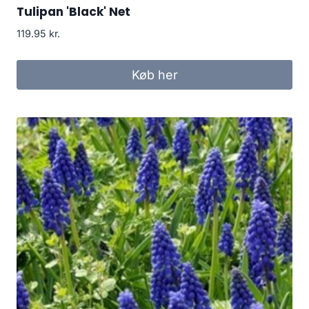
Tulipan 'Black' Net
119.95
kr.
Køb her