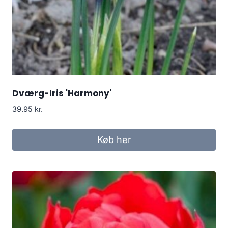
Dværg-Iris 'Harmony'
39.95
kr.
Køb her