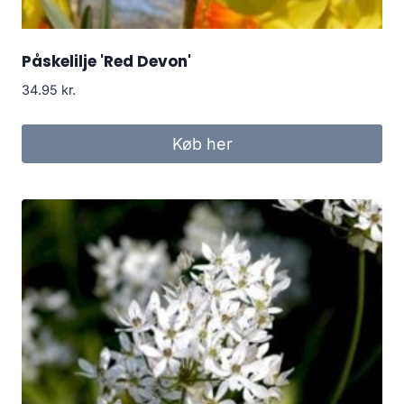
Påskelilje 'Red Devon'
34.95
kr.
Køb her