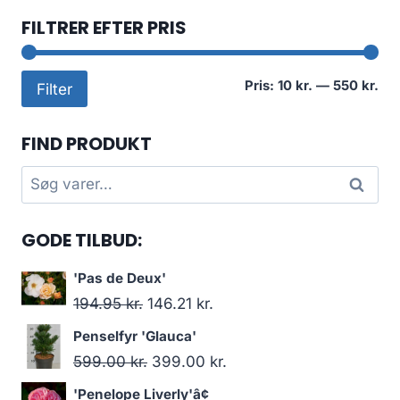
FILTRER EFTER PRIS
Min
Høj
Pris:
10 kr.
—
550 kr.
Filter
pri
pri
FIND PRODUKT
Søg
Søg
efter:
GODE TILBUD:
'Pas de Deux'
Den
Den
194.95
kr.
146.21
kr.
oprindelige
aktuelle
Penselfyr 'Glauca'
pris
pris
Den
Den
599.00
kr.
399.00
kr.
var:
er:
oprindelige
aktuelle
'Penelope Liverly'â¢