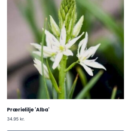
Prærielilje 'Alba'
34.95
kr.