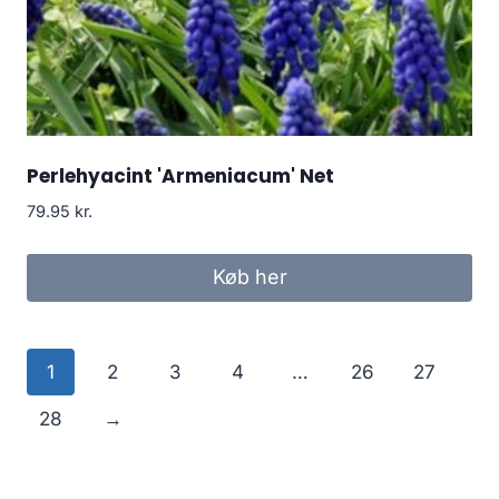
Perlehyacint 'Armeniacum' Net
79.95
kr.
Køb her
1
2
3
4
…
26
27
28
→