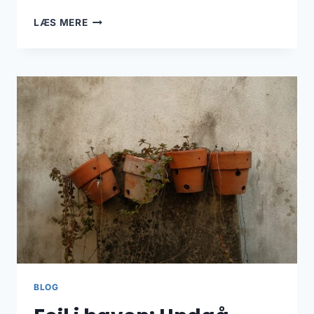
HAVETRENDS
LÆS MERE
2026:
DE
VIGTIGSTE
TENDENSER
BLOG