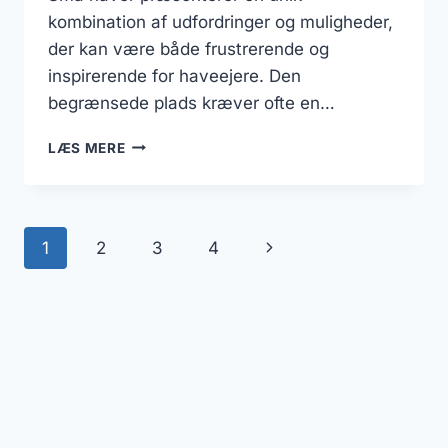
kombination af udfordringer og muligheder,
der kan være både frustrerende og
inspirerende for haveejere. Den
begrænsede plads kræver ofte en…
INSPIRERENDE
LÆS MERE
IDÉER
TIL
SMÅ
HAVER:
Page
Next
1
2
3
4
SKAB
MAGI
navigation
Page
I
BEGRÆNSET
PLADS