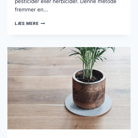
pesticider eller herbicider. Denne metode
fremmer en…
SÅDAN
LÆS MERE
KOMMER
DU
I
GANG
MED
ØKOLOGISK
HAVEARBEJDE