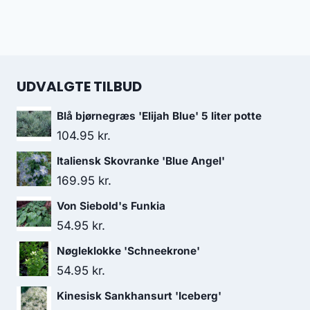
UDVALGTE TILBUD
Blå bjørnegræs 'Elijah Blue' 5 liter potte
104.95
kr.
Italiensk Skovranke 'Blue Angel'
169.95
kr.
Von Siebold's Funkia
54.95
kr.
Nøgleklokke 'Schneekrone'
54.95
kr.
Kinesisk Sankhansurt 'Iceberg'