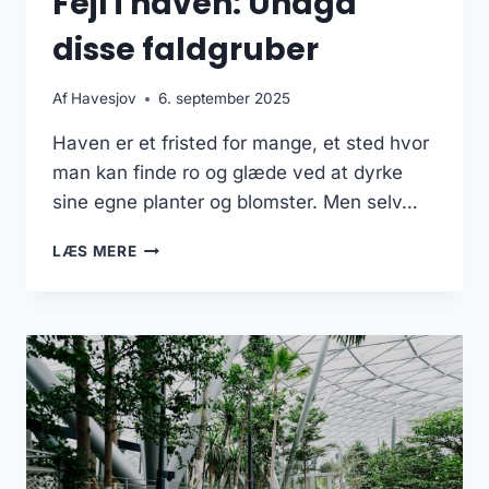
Fejl i haven: Undgå
disse faldgruber
Af
Havesjov
6. september 2025
Haven er et fristed for mange, et sted hvor
man kan finde ro og glæde ved at dyrke
sine egne planter og blomster. Men selv…
FEJL
LÆS MERE
I
HAVEN:
UNDGÅ
DISSE
FALDGRUBER