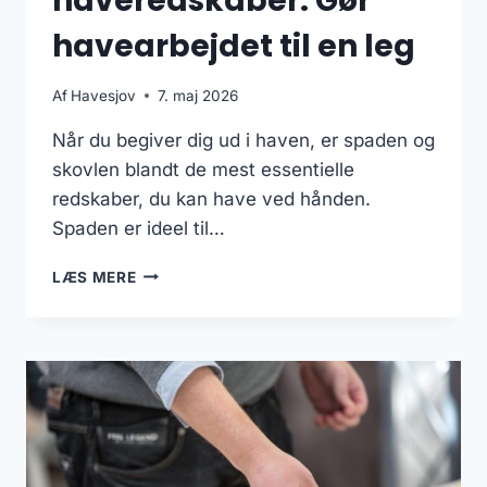
haveredskaber: Gør
havearbejdet til en leg
Af
Havesjov
7. maj 2026
Når du begiver dig ud i haven, er spaden og
skovlen blandt de mest essentielle
redskaber, du kan have ved hånden.
Spaden er ideel til…
DE
LÆS MERE
5
UUNDVÆRLIGE
HAVEREDSKABER:
GØR
HAVEARBEJDET
TIL
EN
LEG