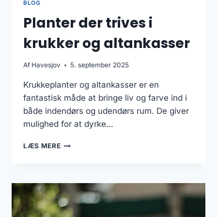
BLOG
Planter der trives i
krukker og altankasser
Af
Havesjov
5. september 2025
Krukkeplanter og altankasser er en
fantastisk måde at bringe liv og farve ind i
både indendørs og udendørs rum. De giver
mulighed for at dyrke…
PLANTER
LÆS MERE
DER
TRIVES
I
KRUKKER
OG
ALTANKASSER