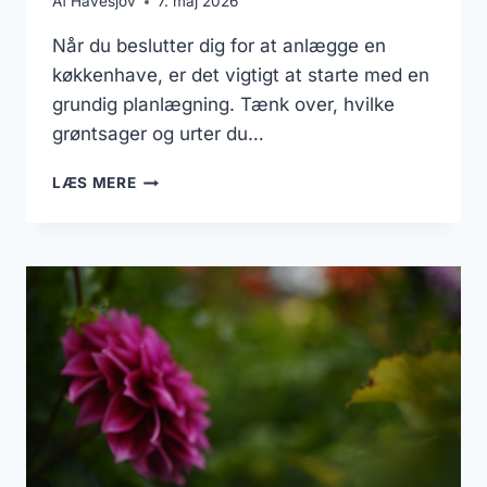
Af
Havesjov
7. maj 2026
Når du beslutter dig for at anlægge en
køkkenhave, er det vigtigt at starte med en
grundig planlægning. Tænk over, hvilke
grøntsager og urter du…
GUIDE:
LÆS MERE
SKAB
DEN
PERFEKTE
KØKKENHAVE
FRA
BUNDEN