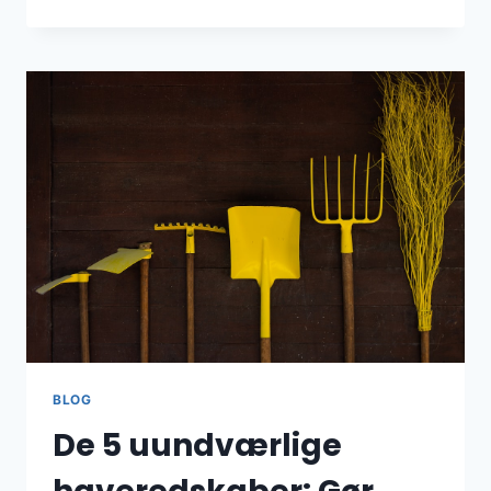
DIN
DRØMMEHAVE
MED
EKSPERTERNES
HEMMELIGHEDER
BLOG
De 5 uundværlige