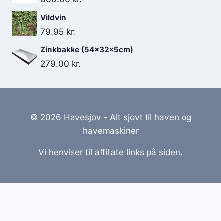
Vildvin
79.95
kr.
Zinkbakke (54x32x5cm)
279.00
kr.
© 2026 Havesjov - Alt sjovt til haven og
havemaskiner
Vi henviser til affiliate links på siden.
Hjemmesider Til Salg
|
Hjemmeside Udvikling
|
Online
Tilbud