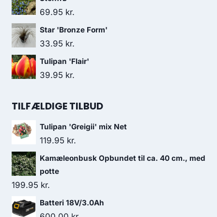
69.95
kr.
Star 'Bronze Form'
33.95
kr.
Tulipan 'Flair'
39.95
kr.
TILFÆLDIGE TILBUD
Tulipan 'Greigii' mix Net
119.95
kr.
Kamæleonbusk Opbundet til ca. 40 cm., med
potte
199.95
kr.
Batteri 18V/3.0Ah
600.00
kr.