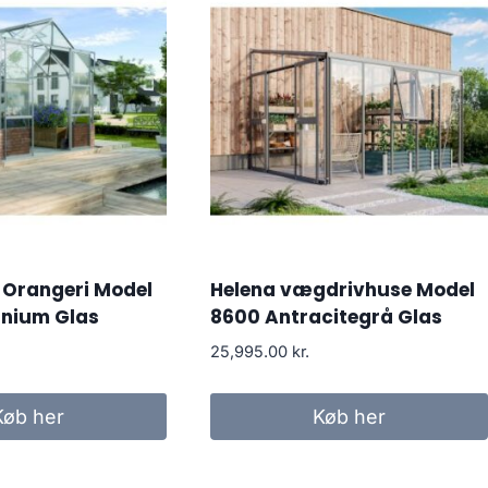
Orangeri Model
Helena vægdrivhuse Model
inium Glas
8600 Antracitegrå Glas
25,995.00
kr.
Køb her
Køb her