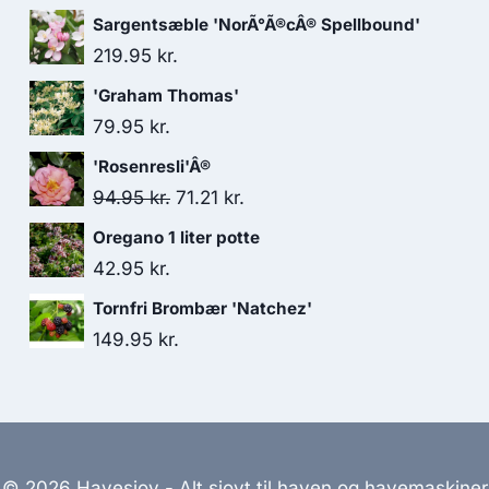
Sargentsæble 'NorÃ°Ã®cÂ® Spellbound'
219.95
kr.
'Graham Thomas'
79.95
kr.
'Rosenresli'Â®
Den
Den
94.95
kr.
71.21
kr.
oprindelige
aktuelle
Oregano 1 liter potte
pris
pris
42.95
kr.
var:
er:
Tornfri Brombær 'Natchez'
94.95 kr..
71.21 kr..
149.95
kr.
© 2026 Havesjov - Alt sjovt til haven og havemaskiner