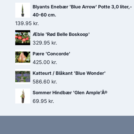
Blyants Enebær 'Blue Arrow' Potte 3,0 liter,-
40-60 cm.
139.95
kr.
Æble 'Rød Belle Boskoop'
329.95
kr.
Pære 'Concorde'
425.00
kr.
Katteurt / Blåkant 'Blue Wonder'
586.60
kr.
Sommer Hindbær 'Glen Ample'Â®
69.95
kr.