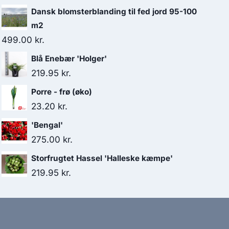
Dansk blomsterblanding til fed jord 95-100
m2
499.00
kr.
Blå Enebær 'Holger'
219.95
kr.
Porre - frø (øko)
23.20
kr.
'Bengal'
275.00
kr.
Storfrugtet Hassel 'Halleske kæmpe'
219.95
kr.