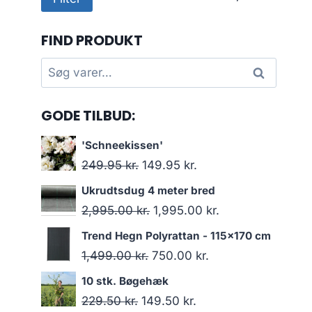
pris
pris
FIND PRODUKT
Søg
Søg
efter:
GODE TILBUD:
'Schneekissen'
Den
Den
249.95
kr.
149.95
kr.
oprindelige
aktuelle
Ukrudtsdug 4 meter bred
pris
pris
Den
Den
2,995.00
kr.
1,995.00
kr.
var:
er:
oprindelige
aktuelle
Trend Hegn Polyrattan - 115x170 cm
249.95 kr..
149.95 kr..
pris
pris
Den
Den
1,499.00
kr.
750.00
kr.
var:
er:
oprindelige
aktuelle
10 stk. Bøgehæk
2,995.00 kr..
1,995.00 kr..
pris
pris
Den
Den
229.50
kr.
149.50
kr.