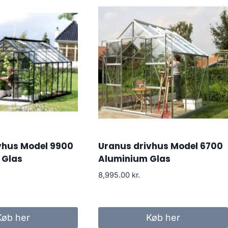
vhus Model 9900
Uranus drivhus Model 6700
 Glas
Aluminium Glas
8,995.00
kr.
Køb her
Køb her