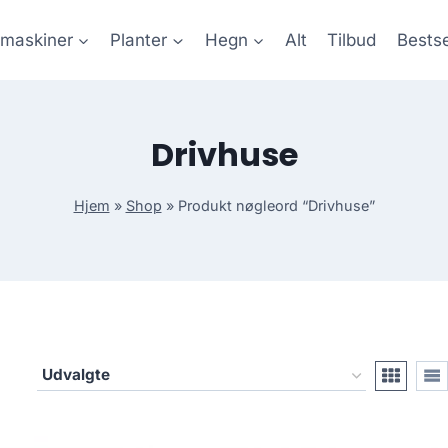
maskiner
Planter
Hegn
Alt
Tilbud
Bestse
Drivhuse
Hjem
»
Shop
»
Produkt nøgleord “Drivhuse”