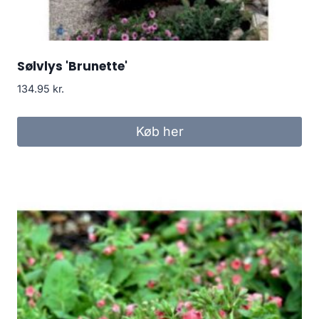
Sølvlys 'Brunette'
134.95
kr.
Køb her