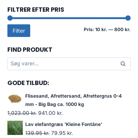
FILTRER EFTER PRIS
Min
Høj
Pris:
10 kr.
—
800 kr.
Filter
pri
pri
FIND PRODUKT
Søg
Søg
efter:
GODE TILBUD:
Flisesand, Afrettersand, Afrettergrus 0-4
mm - Big Bag ca. 1000 kg
Den
Den
1,023.00
kr.
941.00
kr.
oprindelige
aktuelle
Lav elefantgræs 'Kleine Fontäne'
pris
pris
Den
Den
139.95
kr.
79.95
kr.