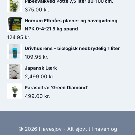
Pibekvalkved Potte 7,5 liter 80-100 cm.
375.00
kr.
Hornum Efterårs plæne- og havegødning
NPK 0-4-21 5 kg spand
124.95
kr.
Drivhusrens - biologisk nedbrydelig 1 liter
109.95
kr.
Japansk Lærk
2,499.00
kr.
Parasoltræ 'Green Diamond'
499.00
kr.
© 2026 Havesjov - Alt sjovt til haven og