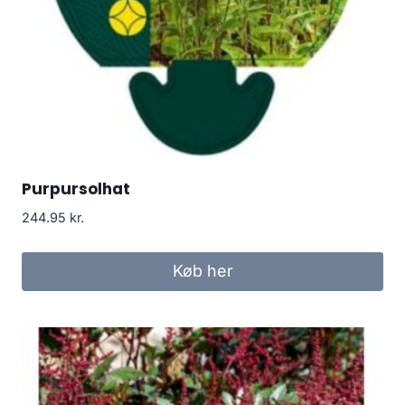
Purpursolhat
244.95
kr.
Køb her