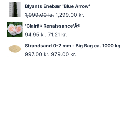
var:
er:
oprindelige
aktuelle
Blyants Enebær 'Blue Arrow'
1,023.00 kr..
941.00 kr..
pris
pris
Den
Den
1,999.00
kr.
1,299.00
kr.
var:
er:
oprindelige
aktuelle
'Clairâ¢ Renaissance'Â®
139.95 kr..
79.95 kr..
pris
pris
Den
Den
94.95
kr.
71.21
kr.
var:
er:
oprindelige
aktuelle
Strandsand 0-2 mm - Big Bag ca. 1000 kg
1,999.00 kr..
1,299.00 kr..
pris
pris
Den
Den
997.00
kr.
979.00
kr.
var:
er:
oprindelige
aktuelle
94.95 kr..
71.21 kr..
pris
pris
var:
er:
997.00 kr..
979.00 kr..