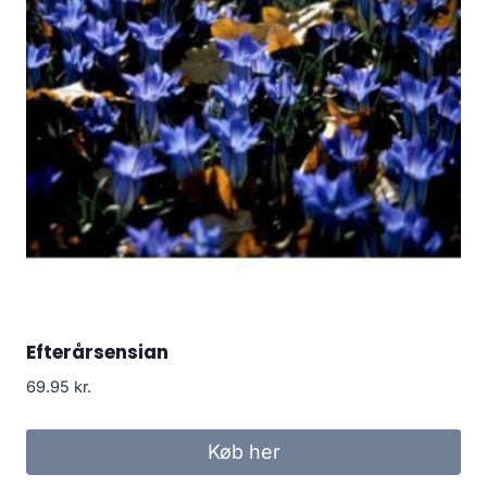
Efterårsensian
69.95
kr.
Køb her