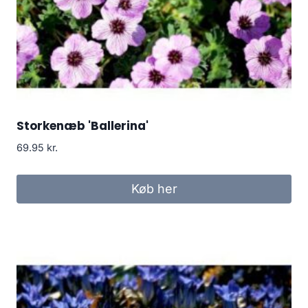
Storkenæb 'Ballerina'
69.95
kr.
Køb her