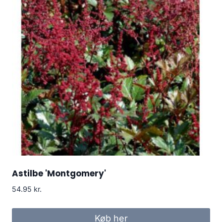
Astilbe 'Montgomery'
54.95
kr.
Køb her