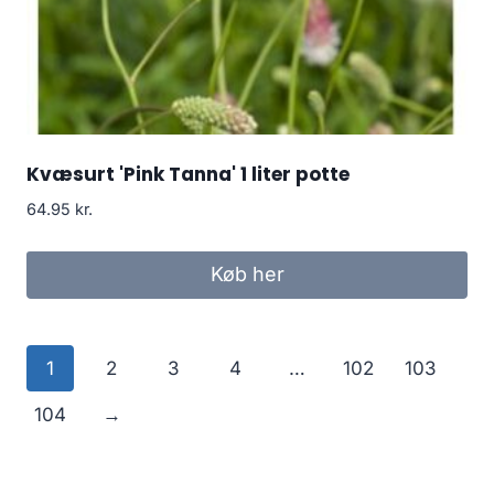
Kvæsurt 'Pink Tanna' 1 liter potte
64.95
kr.
Køb her
1
2
3
4
…
102
103
104
→