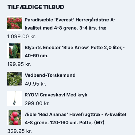
TILFÆLDIGE TILBUD
Paradisæble 'Everest' Herregårdstræ A-
kvalitet med 4-8 grene. 3-4 års. træ
1,099.00
kr.
Blyants Enebær 'Blue Arrow' Potte 2,0 liter,-
40-60 cm.
199.95
kr.
Vedbend-Torskemund
49.95
kr.
RYOM Graveskovl Med kryk
299.00
kr.
Æble 'Rød Ananas' Havefrugttræ - A-kvalitet
4-8 grene. 120-160 cm. Potte, (M7)
329.95
kr.