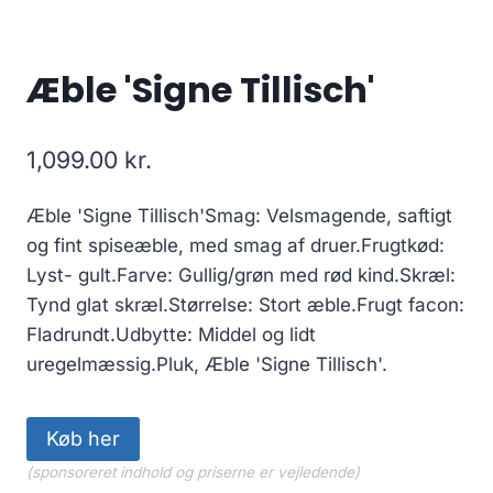
Æble 'Signe Tillisch'
1,099.00
kr.
Æble 'Signe Tillisch'Smag: Velsmagende, saftigt
og fint spiseæble, med smag af druer.Frugtkød:
Lyst- gult.Farve: Gullig/grøn med rød kind.Skræl:
Tynd glat skræl.Størrelse: Stort æble.Frugt facon:
Fladrundt.Udbytte: Middel og lidt
uregelmæssig.Pluk, Æble 'Signe Tillisch'.
Køb her
(sponsoreret indhold og priserne er vejledende)