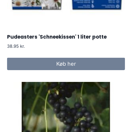
Pudeasters 'Schneekissen' 1 liter potte
38.95
kr.
Køb her