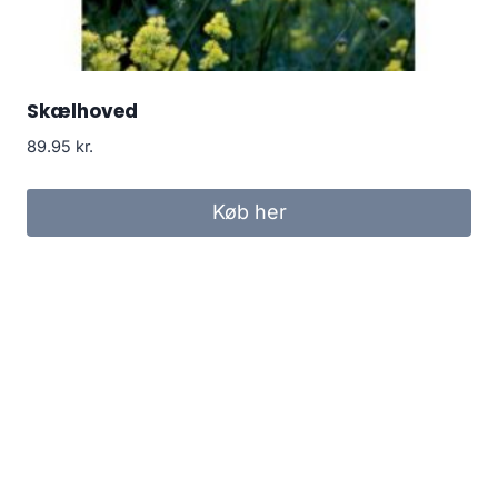
Skælhoved
89.95
kr.
Køb her