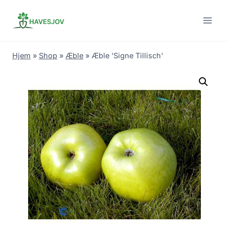
Skip
to
content
Hjem
»
Shop
»
Æble
»
Æble 'Signe Tillisch'