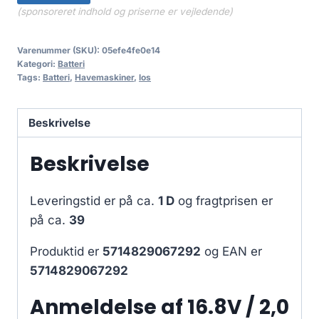
(sponsoreret indhold og priserne er vejledende)
Varenummer (SKU):
05efe4fe0e14
Kategori:
Batteri
Tags:
Batteri
,
Havemaskiner
,
los
Beskrivelse
Beskrivelse
Leveringstid er på ca.
1 D
og fragtprisen er
på ca.
39
Produktid er
5714829067292
og EAN er
5714829067292
Anmeldelse af 16.8V / 2,0