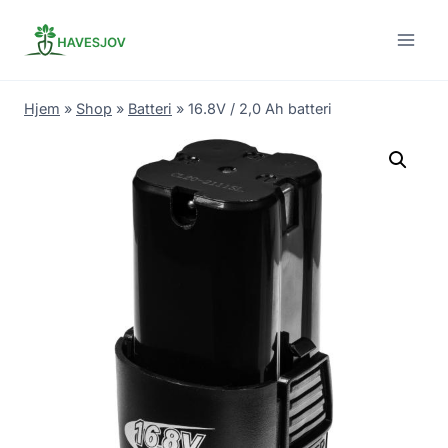
Skip
to
content
Hjem
»
Shop
»
Batteri
»
16.8V / 2,0 Ah batteri