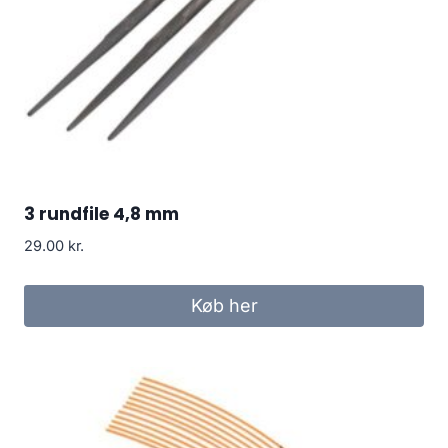
3 rundfile 4,8 mm
29.00
kr.
Køb her