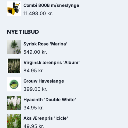
Combi 800B m/sneslynge
11,498.00
kr.
NYE TILBUD
Syrisk Rose 'Marina'
549.00
kr.
Virginsk ærenpris 'Album'
84.95
kr.
Grouw Haveslange
399.00
kr.
Hyacinth 'Double White'
34.95
kr.
Aks Ærenpris 'Icicle'
49.95
kr.