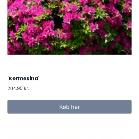
'Kermesina'
204.95
kr.
Køb her