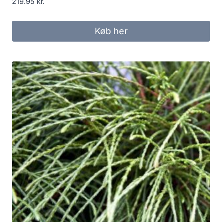
219.95
kr.
Køb her