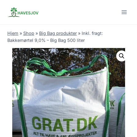
Skip
to
content
Hjem
»
Shop
»
Big Bag produkter
»
Inkl. fragt:
Bakkemørtel 9,0% – Big Bag 500 liter