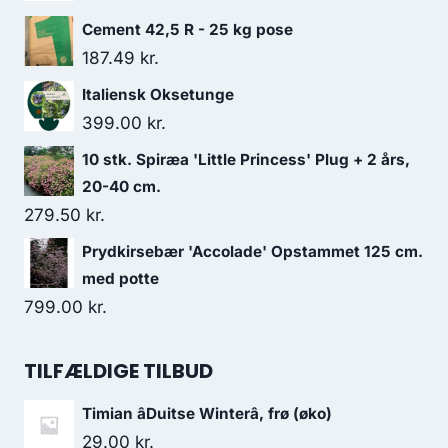
Cement 42,5 R - 25 kg pose
187.49
kr.
Italiensk Oksetunge
399.00
kr.
10 stk. Spiræa 'Little Princess' Plug + 2 års,
20-40 cm.
279.50
kr.
Prydkirsebær 'Accolade' Opstammet 125 cm.
med potte
799.00
kr.
TILFÆLDIGE TILBUD
Timian âDuitse Winterâ, frø (øko)
29.00
kr.