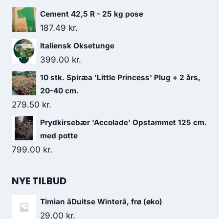
Cement 42,5 R - 25 kg pose
187.49
kr.
Italiensk Oksetunge
399.00
kr.
10 stk. Spiræa 'Little Princess' Plug + 2 års,
20-40 cm.
279.50
kr.
Prydkirsebær 'Accolade' Opstammet 125 cm.
med potte
799.00
kr.
NYE TILBUD
Timian âDuitse Winterâ, frø (øko)
29.00
kr.