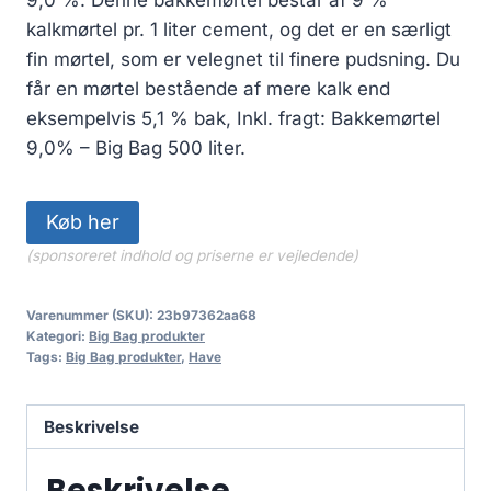
kalkmørtel pr. 1 liter cement, og det er en særligt
fin mørtel, som er velegnet til finere pudsning. Du
får en mørtel bestående af mere kalk end
eksempelvis 5,1 % bak, Inkl. fragt: Bakkemørtel
9,0% – Big Bag 500 liter.
Køb her
(sponsoreret indhold og priserne er vejledende)
Varenummer (SKU):
23b97362aa68
Kategori:
Big Bag produkter
Tags:
Big Bag produkter
,
Have
Beskrivelse
Beskrivelse