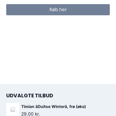
Køb her
UDVALGTE TILBUD
Timian âDuitse Winterâ, frø (øko)
29.00
kr.