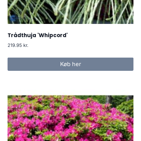
Trådthuja 'Whipcord'
219.95
kr.
Køb her