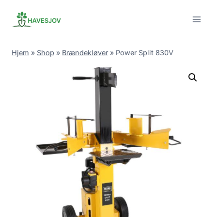
Skip
to
content
Hjem
»
Shop
»
Brændekløver
»
Power Split 830V