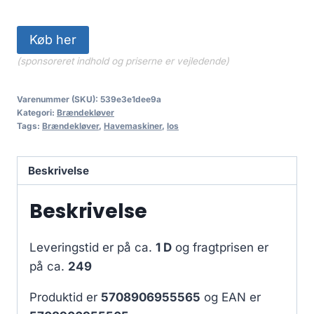
Køb her
(sponsoreret indhold og priserne er vejledende)
Varenummer (SKU):
539e3e1dee9a
Kategori:
Brændekløver
Tags:
Brændekløver
,
Havemaskiner
,
los
Beskrivelse
Beskrivelse
Leveringstid er på ca.
1 D
og fragtprisen er
på ca.
249
Produktid er
5708906955565
og EAN er