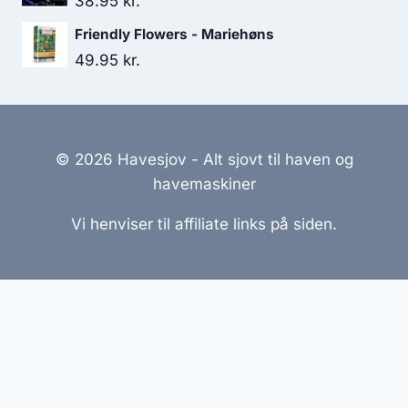
38.95
kr.
Friendly Flowers - Mariehøns
49.95
kr.
© 2026 Havesjov - Alt sjovt til haven og
havemaskiner
Vi henviser til affiliate links på siden.
Hjemmesider Til Salg
|
Hjemmeside Udvikling
|
Online
Tilbud
Denne side kan være skabt med AI! Indholdet er
genereret med henblik på at informere og inspirere,