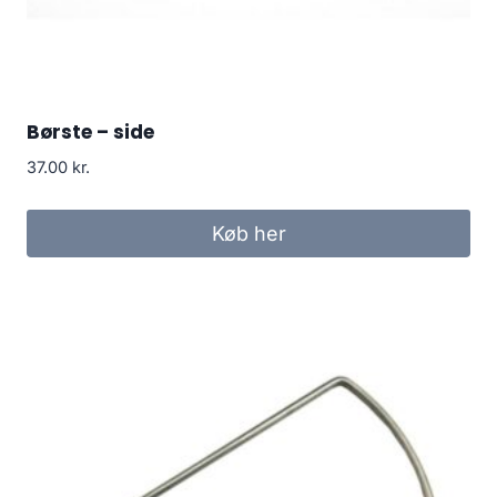
Børste – side
37.00
kr.
Køb her