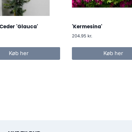
Ceder 'Glauca'
'Kermesina'
204.95
kr.
Køb her
Køb her