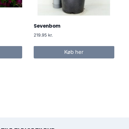
Sevenbom
219.95
kr.
Køb her