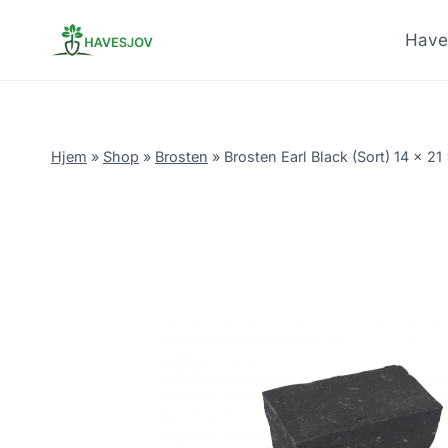
Skip
to
Have
content
Hjem
»
Shop
»
Brosten
»
Brosten Earl Black (Sort) 14 x 21