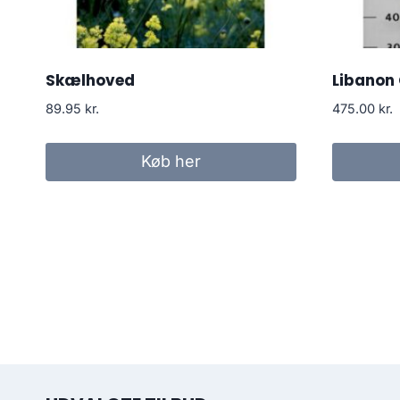
Skælhoved
Libanon 
89.95
kr.
475.00
kr.
Køb her