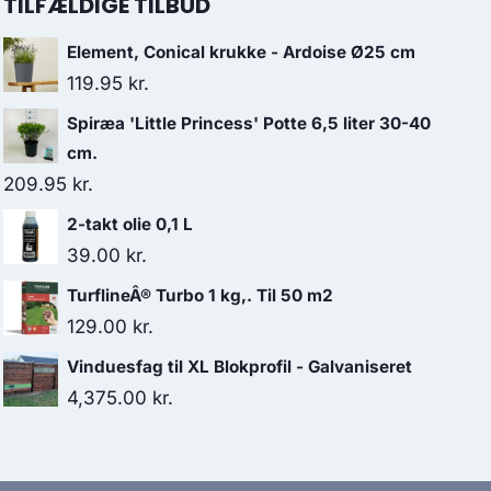
TILFÆLDIGE TILBUD
Element, Conical krukke - Ardoise Ø25 cm
119.95
kr.
Spiræa 'Little Princess' Potte 6,5 liter 30-40
cm.
209.95
kr.
2-takt olie 0,1 L
39.00
kr.
TurflineÂ® Turbo 1 kg,. Til 50 m2
129.00
kr.
Vinduesfag til XL Blokprofil - Galvaniseret
4,375.00
kr.