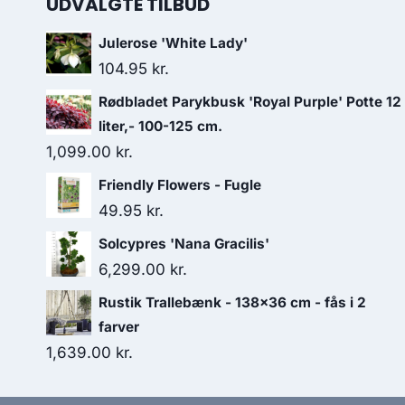
UDVALGTE TILBUD
Julerose 'White Lady'
104.95
kr.
Rødbladet Parykbusk 'Royal Purple' Potte 12
liter,- 100-125 cm.
1,099.00
kr.
Friendly Flowers - Fugle
49.95
kr.
Solcypres 'Nana Gracilis'
6,299.00
kr.
Rustik Trallebænk - 138×36 cm - fås i 2
farver
1,639.00
kr.