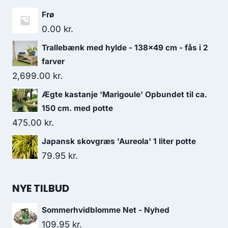
Frø
0.00
kr.
Trallebænk med hylde - 138×49 cm - fås i 2
farver
2,699.00
kr.
Ægte kastanje 'Marigoule' Opbundet til ca.
150 cm. med potte
475.00
kr.
Japansk skovgræs 'Aureola' 1 liter potte
79.95
kr.
NYE TILBUD
Sommerhvidblomme Net - Nyhed
109.95
kr.