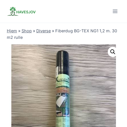
Skip
to
content
Hjem
»
Shop
»
Diverse
»
Fiberdug BG-TEX NG1 1,2 m. 30
m2 rulle