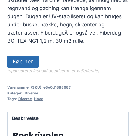
regnvand og gødning kan trænge igennem
dugen. Dugen er UV-stabiliseret og kan bruges
under buske, hække, hegn, skrænter og
træterrasser. FiberdugeÂ er også vel, Fiberdug
BG-TEX NG1 1,2 m. 30 m2 rulle.
Køb her
(sponsoreret indhold og priserne er vejledende)
Varenummer (SKU):
e3e0d1888687
Kategori:
Diverse
Tags:
Diverse
,
Have
Beskrivelse
Beskrivelse