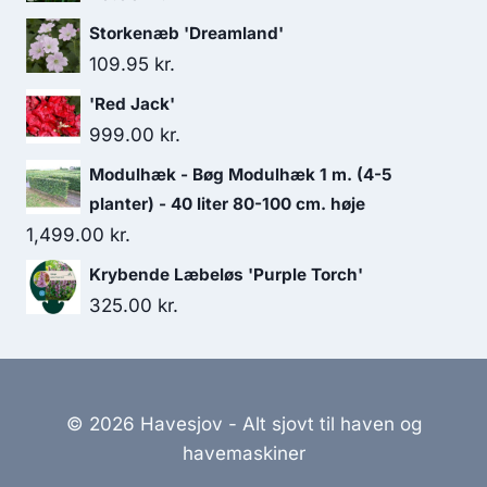
Storkenæb 'Dreamland'
109.95
kr.
'Red Jack'
999.00
kr.
Modulhæk - Bøg Modulhæk 1 m. (4-5
planter) - 40 liter 80-100 cm. høje
1,499.00
kr.
Krybende Læbeløs 'Purple Torch'
325.00
kr.
© 2026 Havesjov - Alt sjovt til haven og
havemaskiner