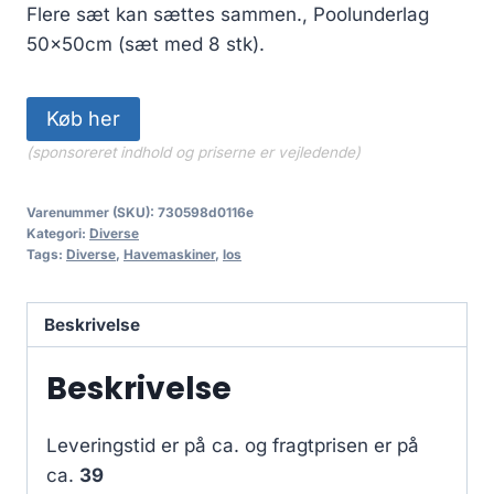
Flere sæt kan sættes sammen., Poolunderlag
50x50cm (sæt med 8 stk).
Køb her
(sponsoreret indhold og priserne er vejledende)
Varenummer (SKU):
730598d0116e
Kategori:
Diverse
Tags:
Diverse
,
Havemaskiner
,
los
Beskrivelse
Beskrivelse
Leveringstid er på ca.
og fragtprisen er på
ca.
39