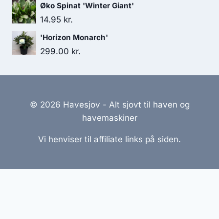
Øko Spinat 'Winter Giant'
14.95
kr.
'Horizon Monarch'
299.00
kr.
© 2026 Havesjov - Alt sjovt til haven og
havemaskiner
Vi henviser til affiliate links på siden.
Hjemmesider Til Salg
|
Hjemmeside Udvikling
|
Online
Tilbud