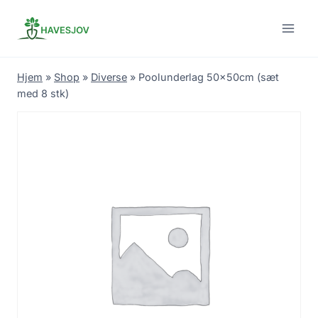
Skip
to
content
Hjem
»
Shop
»
Diverse
»
Poolunderlag 50x50cm (sæt
med 8 stk)