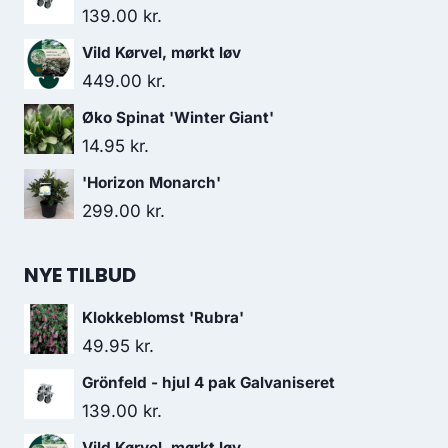
139.00
kr.
Vild Kørvel, mørkt løv
449.00
kr.
Øko Spinat 'Winter Giant'
14.95
kr.
'Horizon Monarch'
299.00
kr.
NYE TILBUD
Klokkeblomst 'Rubra'
49.95
kr.
Grönfeld - hjul 4 pak Galvaniseret
139.00
kr.
Vild Kørvel, mørkt løv