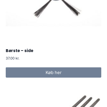
Børste – side
37.00
kr.
Køb her