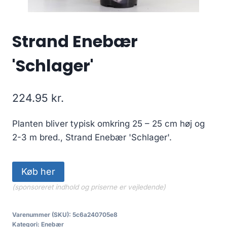
Strand Enebær
'Schlager'
224.95
kr.
Planten bliver typisk omkring 25 – 25 cm høj og
2-3 m bred., Strand Enebær 'Schlager'.
Køb her
(sponsoreret indhold og priserne er vejledende)
Varenummer (SKU):
5c6a240705e8
Kategori:
Enebær