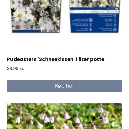
Pudeasters 'Schneekissen' 1 liter potte
38.95
kr.
Køb her