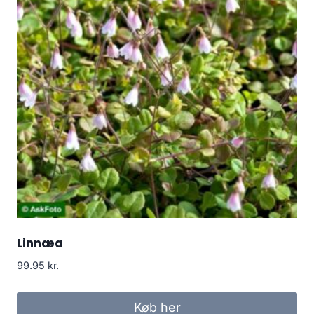
Linnæa
99.95
kr.
Køb her