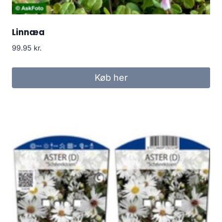
Linnæa
99.95
kr.
Køb her