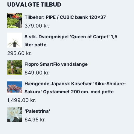
UDVALGTE TILBUD
Tilbehør: PIPE / CUBIC bænk 120x37
379.00
kr.
8 stk. Dværgmispel 'Queen of Carpet' 1,5
liter potte
295.60
kr.
Flopro SmartFlo vandslange
649.00
kr.
Hængende Japansk Kirsebær 'Kiku-Shidare-
Sakura' Opstammet 200 cm. med potte
1,499.00
kr.
'Palestrina'
64.95
kr.