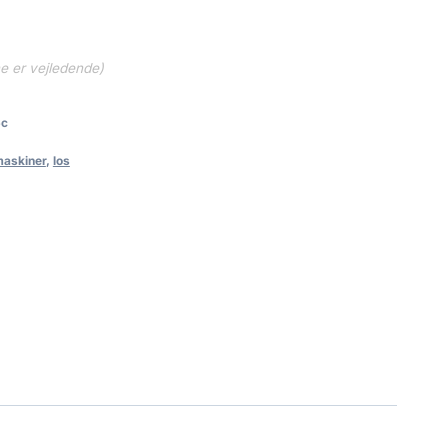
ne er vejledende)
6c
askiner
,
los