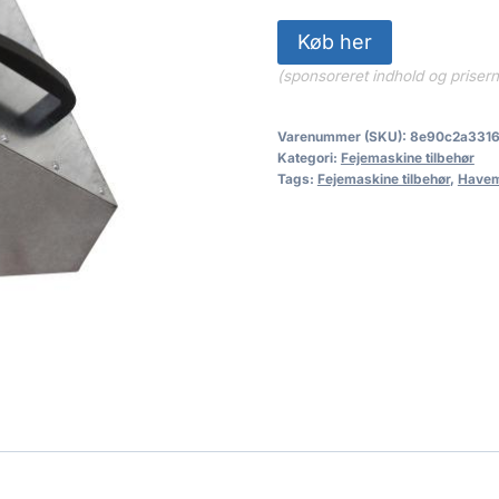
Køb her
(sponsoreret indhold og priser
Varenummer (SKU):
8e90c2a331
Kategori:
Fejemaskine tilbehør
Tags:
Fejemaskine tilbehør
,
Havem