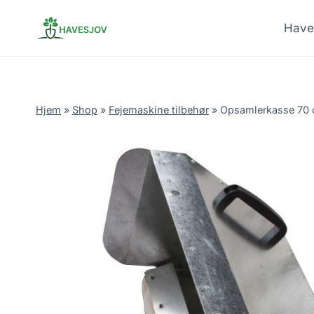
Skip
to
Have
content
Hjem
»
Shop
»
Fejemaskine tilbehør
»
Opsamlerkasse 70