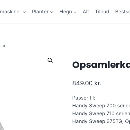
maskiner
Planter
Hegn
Alt
Tilbud
Bestse
 cm
Opsamlerka
849.00
kr.
Passer til:
Handy Sweep 700 serie
Handy Sweep 710 serie
Handy Sweep 675TG, Op