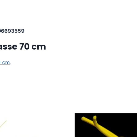
06693559
asse 70 cm
0 cm
.