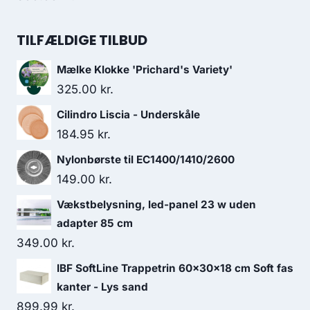
TILFÆLDIGE TILBUD
Mælke Klokke 'Prichard's Variety'
325.00
kr.
Cilindro Liscia - Underskåle
184.95
kr.
Nylonbørste til EC1400/1410/2600
149.00
kr.
Vækstbelysning, led-panel 23 w uden
adapter 85 cm
349.00
kr.
IBF SoftLine Trappetrin 60x30x18 cm Soft fas
kanter - Lys sand
899.99
kr.