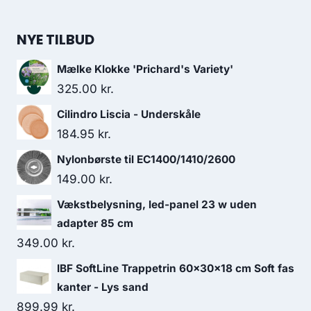
NYE TILBUD
Mælke Klokke 'Prichard's Variety'
325.00
kr.
Cilindro Liscia - Underskåle
184.95
kr.
Nylonbørste til EC1400/1410/2600
149.00
kr.
Vækstbelysning, led-panel 23 w uden
adapter 85 cm
349.00
kr.
IBF SoftLine Trappetrin 60x30x18 cm Soft fas
kanter - Lys sand
899.99
kr.