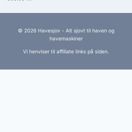
© 2026 Havesjov - Alt sjovt til haven og
havemaskiner
Vi henviser til affiliate links på siden.
Hjemmesider Til Salg
|
Hjemmeside Udvikling
|
Online
Tilbud
Denne side kan være skabt med AI! Indholdet er
genereret med henblik på at informere og inspirere,
men vi anbefaler altid at dobbelttjekke vigtige
oplysninger.