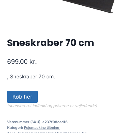
Sneskraber 70 cm
699.00
kr.
, Sneskraber 70 cm.
Køb her
(sponsoreret indhold og priserne er vejledende)
Varenummer (SKU):
a237f08cedf6
Kategori:
Fejemaskine tilbehør