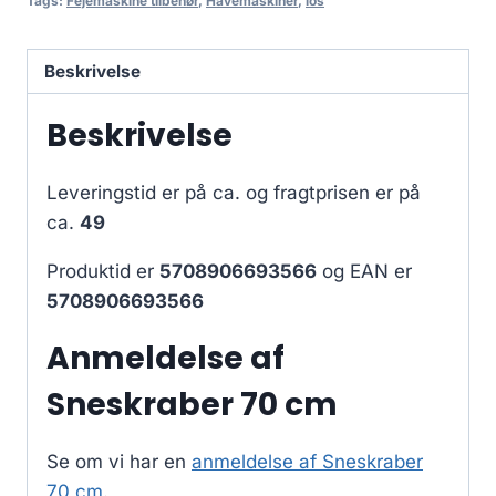
Tags:
Fejemaskine tilbehør
,
Havemaskiner
,
los
Beskrivelse
Beskrivelse
Leveringstid er på ca.
og fragtprisen er på
ca.
49
Produktid er
5708906693566
og EAN er
5708906693566
Anmeldelse af
Sneskraber 70 cm
Se om vi har en
anmeldelse af Sneskraber
70 cm
.