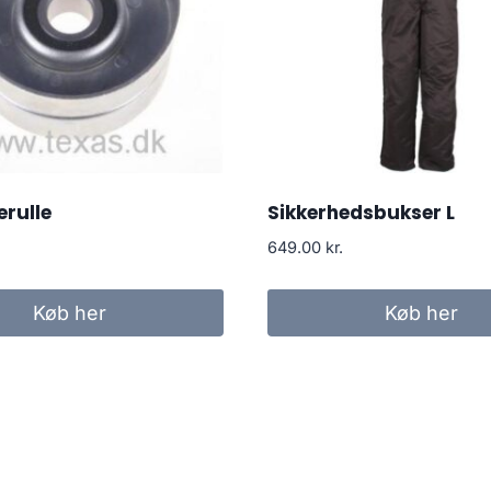
rulle
Sikkerhedsbukser L
649.00
kr.
Køb her
Køb her