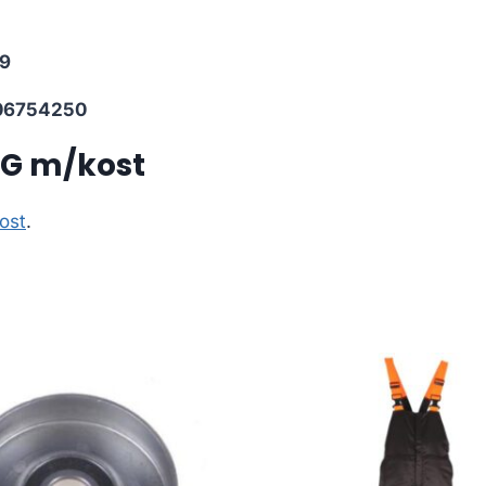
9
06754250
TG m/kost
ost
.