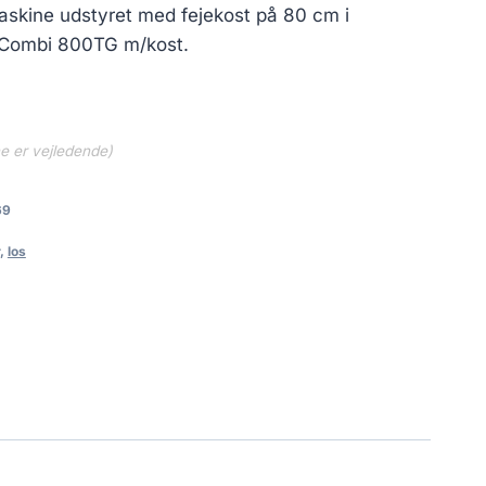
askine udstyret med fejekost på 80 cm i
, Combi 800TG m/kost.
ne er vejledende)
69
,
los