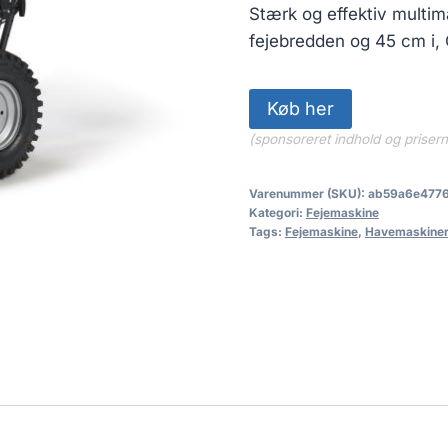
Stærk og effektiv multim
fejebredden og 45 cm i
Køb her
(sponsoreret indhold og priser
Varenummer (SKU):
ab59a6e477
Kategori:
Fejemaskine
Tags:
Fejemaskine
,
Havemaskiner