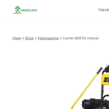
Skip
to
Have
content
Hjem
»
Shop
»
Fejemaskine
»
Combi 800TG m/kost