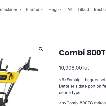
maskiner
Planter
Hegn
Alt
Tilbud
Bestse
Combi 800T
10,998.00
kr.
<B>Forsalg – begrænse
Dette er sidste portion 
denne type.
<b>Combi 800TG m/kos