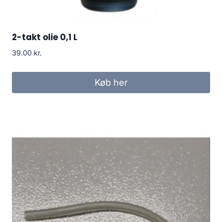
2-takt olie 0,1 L
39.00
kr.
Køb her