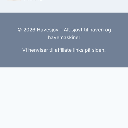
© 2026 Havesjov - Alt sjovt til haven og
havemaskiner
Vi henviser til affiliate links på siden.
Hjemmesider Til Salg
|
Hjemmeside Udvikling
|
Online
Tilbud
Denne side kan være skabt med AI! Indholdet er
genereret med henblik på at informere og inspirere,
men vi anbefaler altid at dobbelttjekke vigtige
oplysninger.