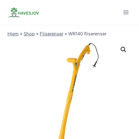
Skip
to
content
Hjem
»
Shop
»
Fliserenser
»
WR140 fliserenser