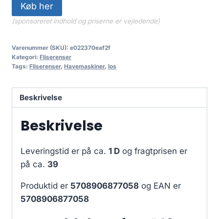
Køb her
(sponsoreret indhold og priserne er vejledende)
Varenummer (SKU):
e022370eaf2f
Kategori:
Fliserenser
Tags:
Fliserenser
,
Havemaskiner
,
los
Beskrivelse
Beskrivelse
Leveringstid er på ca.
1 D
og fragtprisen er
på ca.
39
Produktid er
5708906877058
og EAN er
5708906877058