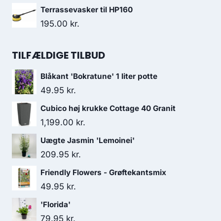
Terrassevasker til HP160
195.00
kr.
TILFÆLDIGE TILBUD
Blåkant 'Bokratune' 1 liter potte
49.95
kr.
Cubico høj krukke Cottage 40 Granit
1,199.00
kr.
Uægte Jasmin 'Lemoinei'
209.95
kr.
Friendly Flowers - Grøftekantsmix
49.95
kr.
'Florida'
79.95
kr.