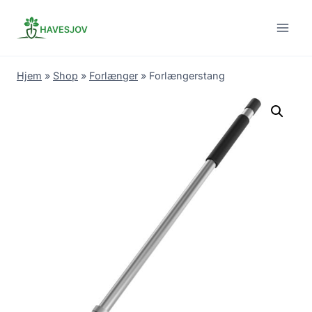
Skip
to
content
Hjem
»
Shop
»
Forlænger
»
Forlængerstang