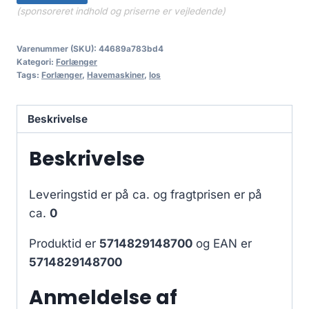
(sponsoreret indhold og priserne er vejledende)
Varenummer (SKU):
44689a783bd4
Kategori:
Forlænger
Tags:
Forlænger
,
Havemaskiner
,
los
Beskrivelse
Beskrivelse
Leveringstid er på ca.
og fragtprisen er på
ca.
0
Produktid er
5714829148700
og EAN er
5714829148700
Anmeldelse af