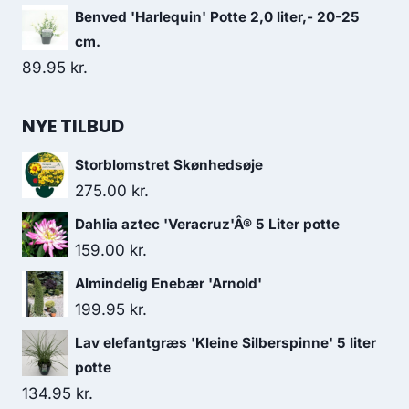
Benved 'Harlequin' Potte 2,0 liter,- 20-25
cm.
89.95
kr.
NYE TILBUD
Storblomstret Skønhedsøje
275.00
kr.
Dahlia aztec 'Veracruz'Â® 5 Liter potte
159.00
kr.
Almindelig Enebær 'Arnold'
199.95
kr.
Lav elefantgræs 'Kleine Silberspinne' 5 liter
potte
134.95
kr.