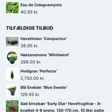
Eau de Colognemynte
40.95
kr.
TILFÆLDIGE TILBUD
Havetimian 'Compactus'
38.95
kr.
Høstanemone 'Whirlwind'
299.00
kr.
Hvidgran 'Perfecta'
2,750.00
kr.
Blå Enebær 'Blue Swede'
129.95
kr.
Sød kirsebær 'Early Star' Havefrugttræ - A-
kvalitet 4-8 grene, 130-170 cm. 10 liter potte