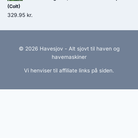
(Colt)
329.95
kr.
© 2026 Havesjov - Alt sjovt til haven og
havemaskiner
Vi henviser til affiliate links på siden.
Hjemmesider Til Salg
|
Hjemmeside Udvikling
|
Online
Tilbud
Denne side kan være skabt med AI! Indholdet er
genereret med henblik på at informere og inspirere,