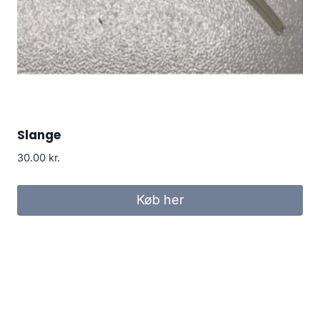
Slange
30.00
kr.
Køb her