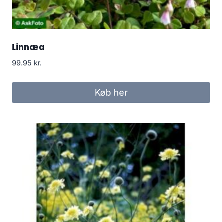
Linnæa
99.95
kr.
Køb her