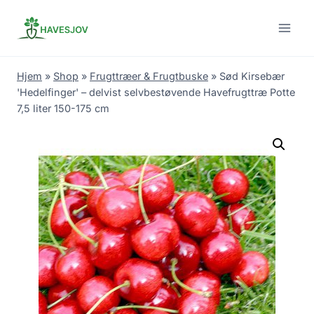
Skip
to
content
Hjem
»
Shop
»
Frugttræer & Frugtbuske
»
Sød Kirsebær
'Hedelfinger' – delvist selvbestøvende Havefrugttræ Potte
7,5 liter 150-175 cm