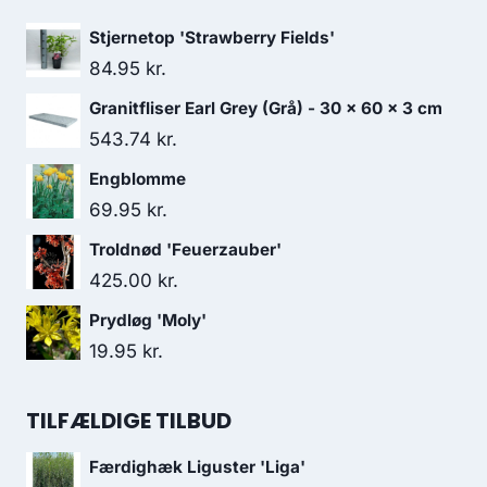
Stjernetop 'Strawberry Fields'
84.95
kr.
Granitfliser Earl Grey (Grå) - 30 x 60 x 3 cm
543.74
kr.
Engblomme
69.95
kr.
Troldnød 'Feuerzauber'
425.00
kr.
Prydløg 'Moly'
19.95
kr.
TILFÆLDIGE TILBUD
Færdighæk Liguster 'Liga'