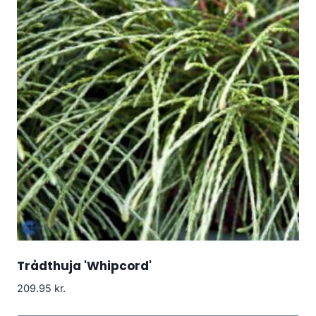
Trådthuja 'Whipcord'
209.95
kr.