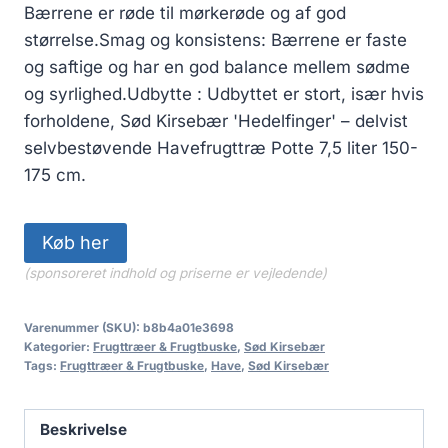
Bærrene er røde til mørkerøde og af god
størrelse.Smag og konsistens: Bærrene er faste
og saftige og har en god balance mellem sødme
og syrlighed.Udbytte : Udbyttet er stort, især hvis
forholdene, Sød Kirsebær 'Hedelfinger' – delvist
selvbestøvende Havefrugttræ Potte 7,5 liter 150-
175 cm.
Køb her
(sponsoreret indhold og priserne er vejledende)
Varenummer (SKU):
b8b4a01e3698
Kategorier:
Frugttræer & Frugtbuske
,
Sød Kirsebær
Tags:
Frugttræer & Frugtbuske
,
Have
,
Sød Kirsebær
Beskrivelse