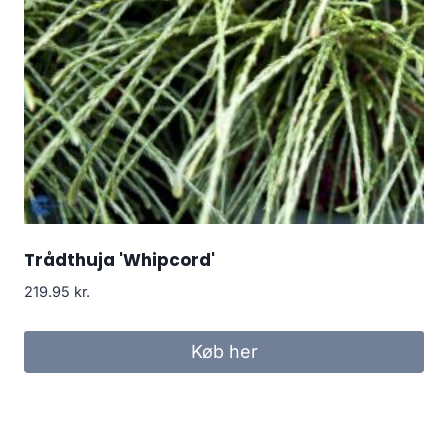
Trådthuja 'Whipcord'
219.95
kr.
Køb her