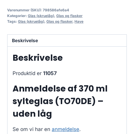
Varenummer (SKU):
798586afe6a4
Kategorier:
Glas (skruelåg)
,
Glas og flasker
Tags:
Glas (skruelåg)
,
Glas og flasker
,
Have
Beskrivelse
Beskrivelse
Produktid er
11057
Anmeldelse af 370 ml
sylteglas (TO70DE) –
uden låg
Se om vi har en
anmeldelse
.