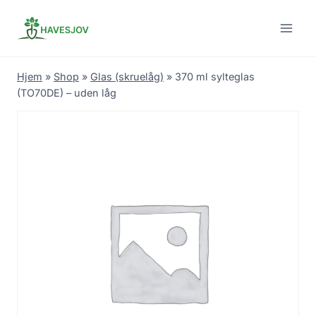
Skip
to
content
Hjem
»
Shop
»
Glas (skruelåg)
»
370 ml sylteglas
(TO70DE) – uden låg