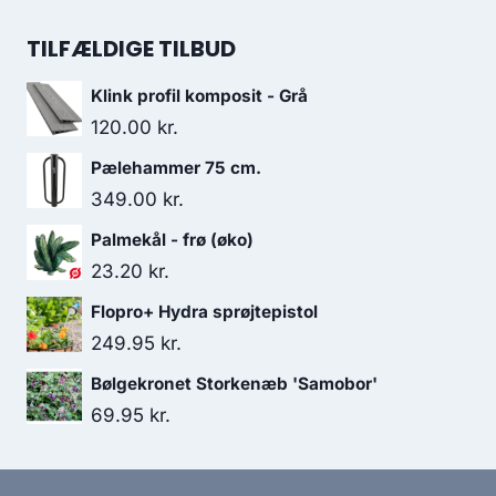
TILFÆLDIGE TILBUD
Klink profil komposit - Grå
120.00
kr.
Pælehammer 75 cm.
349.00
kr.
Palmekål - frø (øko)
23.20
kr.
Flopro+ Hydra sprøjtepistol
249.95
kr.
Bølgekronet Storkenæb 'Samobor'
69.95
kr.