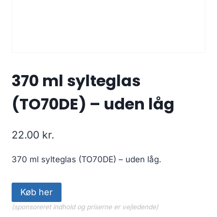
370 ml sylteglas
(TO70DE) – uden låg
22.00
kr.
370 ml sylteglas (TO70DE) – uden låg.
Køb her
(sponsoreret indhold og priserne er vejledende)