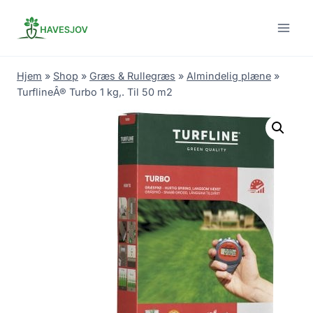
Skip
to
content
Hjem
»
Shop
»
Græs & Rullegræs
»
Almindelig plæne
»
TurflineÂ® Turbo 1 kg,. Til 50 m2