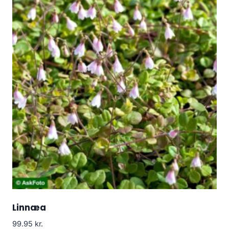
Linnæa
99.95
kr.