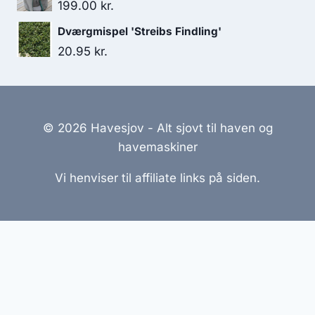
199.00
kr.
Dværgmispel 'Streibs Findling'
20.95
kr.
© 2026 Havesjov - Alt sjovt til haven og
havemaskiner
Vi henviser til affiliate links på siden.
Hjemmesider Til Salg
|
Hjemmeside Udvikling
|
Online
Tilbud
Denne side kan være skabt med AI! Indholdet er
genereret med henblik på at informere og inspirere,