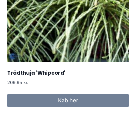
Trådthuja 'Whipcord'
209.95
kr.
Køb her