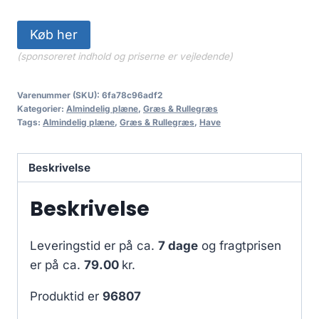
Køb her
(sponsoreret indhold og priserne er vejledende)
Varenummer (SKU):
6fa78c96adf2
Kategorier:
Almindelig plæne
,
Græs & Rullegræs
Tags:
Almindelig plæne
,
Græs & Rullegræs
,
Have
Beskrivelse
Beskrivelse
Leveringstid er på ca.
7 dage
og fragtprisen
er på ca.
79.00
kr.
Produktid er
96807