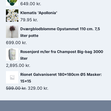
649.00
kr.
Klematis 'Apollonia'
79.95
kr.
Dværgblodblomme Opstammet 110 cm. 7,5
liter potte
699.00
kr.
Rosenjord m/ler fra Champost Big-bag 3000
liter
2,895.00
kr.
Rionet Galvaniseret 180x180cm Ø5 Masker:
15x15
Den
Den
599.00
kr.
329.00
kr.
oprindelige
aktuelle
pris
pris
var:
er: