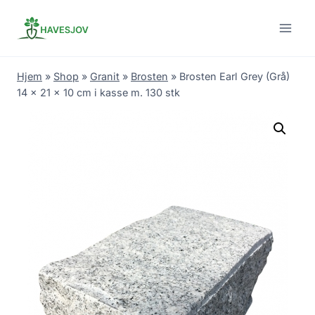
Skip
to
content
Hjem
»
Shop
»
Granit
»
Brosten
»
Brosten Earl Grey (Grå)
14 x 21 x 10 cm i kasse m. 130 stk