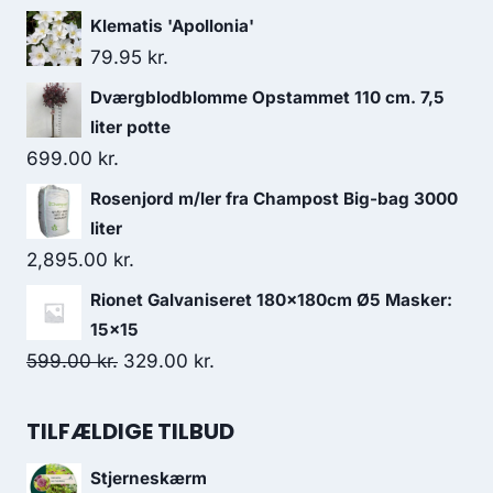
Klematis 'Apollonia'
79.95
kr.
Dværgblodblomme Opstammet 110 cm. 7,5
liter potte
699.00
kr.
Rosenjord m/ler fra Champost Big-bag 3000
liter
2,895.00
kr.
Rionet Galvaniseret 180x180cm Ø5 Masker:
15x15
Den
Den
599.00
kr.
329.00
kr.
oprindelige
aktuelle
pris
pris
TILFÆLDIGE TILBUD
var:
er:
Stjerneskærm
599.00 kr..
329.00 kr..