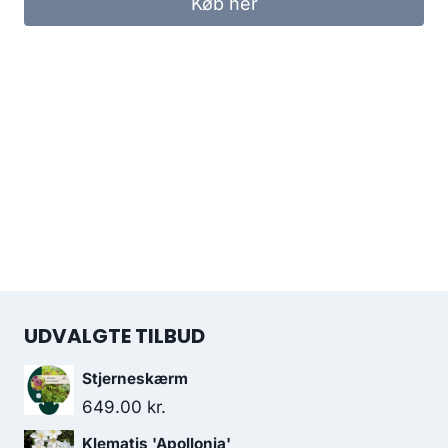
Køb her
UDVALGTE TILBUD
Stjerneskærm
649.00
kr.
Klematis 'Apollonia'