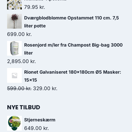
79.95
kr.
Dværgblodblomme Opstammet 110 cm. 7,5
liter potte
699.00
kr.
Rosenjord m/ler fra Champost Big-bag 3000
liter
2,895.00
kr.
Rionet Galvaniseret 180x180cm Ø5 Masker:
15x15
Den
Den
599.00
kr.
329.00
kr.
oprindelige
aktuelle
pris
pris
NYE TILBUD
var:
er:
Stjerneskærm
599.00 kr..
329.00 kr..
649.00
kr.