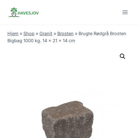
Skip
to
content
Hjem
»
Shop
»
Granit
»
Brosten
»
Brugte Rødgrå Brosten
Bigbag 1000 kg. 14 x 21 x 14 cm