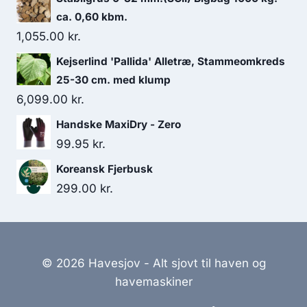
pris
pris
ca. 0,60 kbm.
var:
er:
1,055.00
kr.
59.95 kr..
29.95 kr..
Kejserlind 'Pallida' Alletræ, Stammeomkreds
25-30 cm. med klump
6,099.00
kr.
Handske MaxiDry - Zero
99.95
kr.
Koreansk Fjerbusk
299.00
kr.
© 2026 Havesjov - Alt sjovt til haven og
havemaskiner