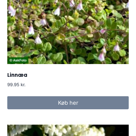
Linnæa
99.95
kr.
Køb her