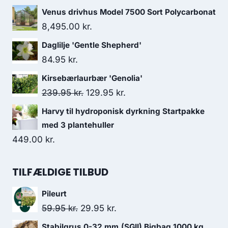
Venus drivhus Model 7500 Sort Polycarbonat
8,495.00
kr.
Daglilje 'Gentle Shepherd'
84.95
kr.
Kirsebærlaurbær 'Genolia'
Den
Den
239.95
kr.
129.95
kr.
oprindelige
aktuelle
Harvy til hydroponisk dyrkning Startpakke
pris
pris
med 3 plantehuller
var:
er:
449.00
kr.
239.95 kr..
129.95 kr..
TILFÆLDIGE TILBUD
Pileurt
Den
Den
59.95
kr.
29.95
kr.
oprindelige
aktuelle
Stabilgrus 0-32 mm.(SGII) Bigbag 1000 kg.