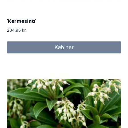
'Kermesina'
204.95
kr.
Køb her