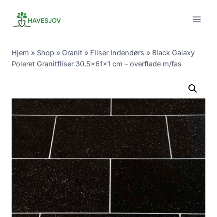
Skip
to
content
Hjem
»
Shop
»
Granit
»
Fliser Indendørs
»
Black Galaxy
Poleret Granitfliser 30,5x61x1 cm – overflade m/fas