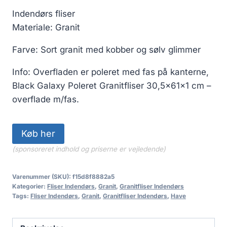
Indendørs fliser
Materiale: Granit
Farve: Sort granit med kobber og sølv glimmer
Info: Overfladen er poleret med fas på kanterne,
Black Galaxy Poleret Granitfliser 30,5x61x1 cm –
overflade m/fas.
Køb her
(sponsoreret indhold og priserne er vejledende)
Varenummer (SKU):
f15d8f8882a5
Kategorier:
Fliser Indendørs
,
Granit
,
Granitfliser Indendørs
Tags:
Fliser Indendørs
,
Granit
,
Granitfliser Indendørs
,
Have