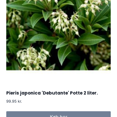
Pieris japonica 'Debutante' Potte 2 liter.
99.95
kr.
Køb her