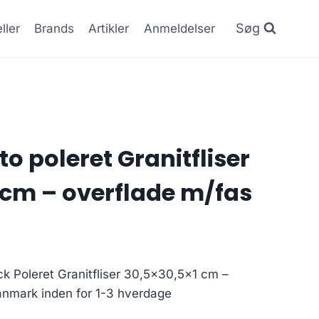
Søg
ller
Brands
Artikler
Anmeldelser
o poleret Granitfliser
 cm – overflade m/fas
ck Poleret Granitfliser 30,5×30,5×1 cm –
Danmark inden for 1-3 hverdage