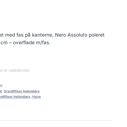
ret med fas på kanterne, Nero Assoluto poleret
 cm – overflade m/fas.
ne er vejledende)
51
it
,
Granitfliser Indendørs
nitfliser Indendørs
,
Have