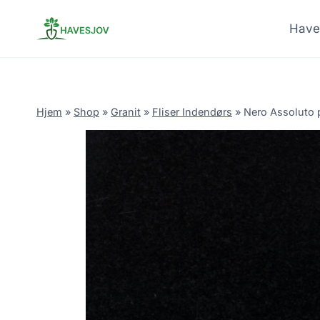
Skip
to
Have
content
Hjem
»
Shop
»
Granit
»
Fliser Indendørs
»
Nero Assoluto p