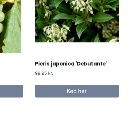
Pieris japonica 'Debutante'
99.95
kr.
Køb her