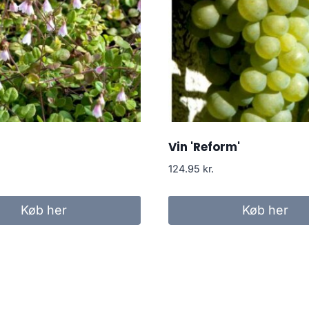
Vin 'Reform'
124.95
kr.
Køb her
Køb her