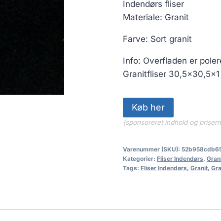
Indendørs fliser
Materiale: Granit
Farve: Sort granit
Info: Overfladen er pole
Granitfliser 30,5×30,5×1
Køb her
(sponsoreret indhold og priser
Varenummer (SKU):
52b958cdb6
Kategorier:
Fliser Indendørs
,
Gran
Tags:
Fliser Indendørs
,
Granit
,
Gra