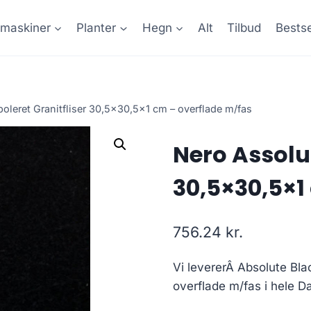
maskiner
Planter
Hegn
Alt
Tilbud
Bestse
oleret Granitfliser 30,5×30,5×1 cm – overflade m/fas
Nero Assolut
30,5×30,5×1
756.24
kr.
Vi levererÂ Absolute Bla
overflade m/fas i hele 