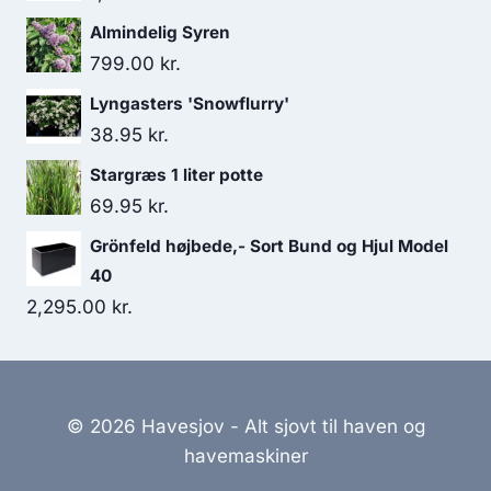
Almindelig Syren
799.00
kr.
Lyngasters 'Snowflurry'
38.95
kr.
Stargræs 1 liter potte
69.95
kr.
Grönfeld højbede,- Sort Bund og Hjul Model
40
2,295.00
kr.
© 2026 Havesjov - Alt sjovt til haven og
havemaskiner