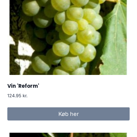
Vin 'Reform'
124.95
kr.
Køb her