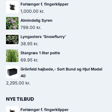
Forlænger f. fingerklipper
1,000.00
kr.
Almindelig Syren
799.00
kr.
Lyngasters 'Snowflurry'
38.95
kr.
Stargræs 1 liter potte
69.95
kr.
Grönfeld højbede,- Sort Bund og Hjul Model
40
2,295.00
kr.
NYE TILBUD
Forlænger f. fingerklipper