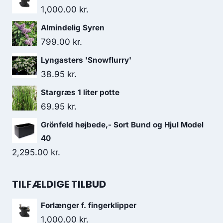
1,000.00
kr.
Almindelig Syren
799.00
kr.
Lyngasters 'Snowflurry'
38.95
kr.
Stargræs 1 liter potte
69.95
kr.
Grönfeld højbede,- Sort Bund og Hjul Model
40
2,295.00
kr.
TILFÆLDIGE TILBUD
Forlænger f. fingerklipper
1,000.00
kr.