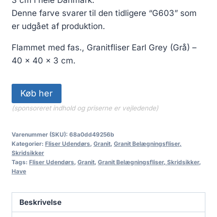
Denne farve svarer til den tidligere “G603” som
er udgået af produktion.
Flammet med fas., Granitfliser Earl Grey (Grå) –
40 x 40 x 3 cm.
Køb her
(sponsoreret indhold og priserne er vejledende)
Varenummer (SKU):
68a0dd49256b
Kategorier:
Fliser Udendørs
,
Granit
,
Granit Belægningsfliser,
Skridsikker
Tags:
Fliser Udendørs
,
Granit
,
Granit Belægningsfliser, Skridsikker
,
Have
Beskrivelse