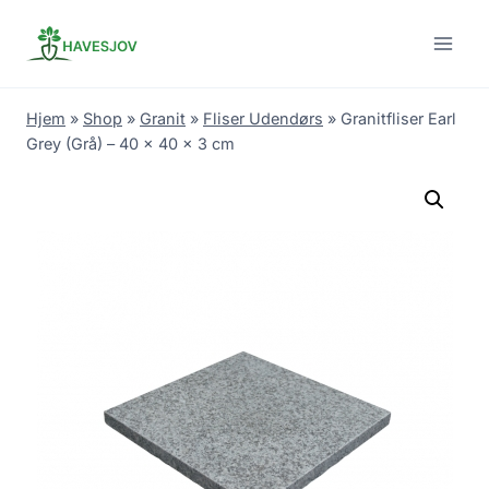
Skip
to
content
Hjem
»
Shop
»
Granit
»
Fliser Udendørs
»
Granitfliser Earl
Grey (Grå) – 40 x 40 x 3 cm