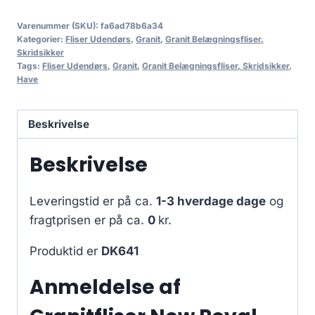
Varenummer (SKU):
fa6ad78b6a34
Kategorier:
Fliser Udendørs
,
Granit
,
Granit Belægningsfliser,
Skridsikker
Tags:
Fliser Udendørs
,
Granit
,
Granit Belægningsfliser, Skridsikker
,
Have
Beskrivelse
Beskrivelse
Leveringstid er på ca.
1-3 hverdage dage
og
fragtprisen er på ca.
0
kr.
Produktid er
DK641
Anmeldelse af