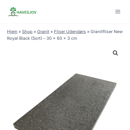
Skip
to
content
Hjem
»
Shop
»
Granit
»
Fliser Udendørs
»
Granitfliser New
Royal Black (Sort) – 30 x 60 x 3 cm