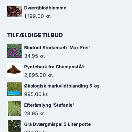
Dværgblodblomme
1,199.00
kr.
TILFÆLDIGE TILBUD
Blodrød Storkenæb 'Max Frei'
34.95
kr.
Pyntebark fra ChampostÂ®
2,895.00
kr.
Økologisk markvildtblanding 5 kg
995.00
kr.
Efterårslyng 'Stefanie'
28.95
kr.
Grå Dværgmispel 5 Liter potte