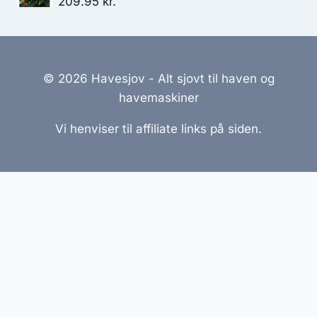
209.95
kr.
© 2026 Havesjov - Alt sjovt til haven og
havemaskiner
Vi henviser til affiliate links på siden.
Hjemmesider Til Salg
|
Hjemmeside Udvikling
|
Online
Tilbud
Denne side kan være skabt med AI! Indholdet er
genereret med henblik på at informere og inspirere,
men vi anbefaler altid at dobbelttjekke vigtige
oplysninger.