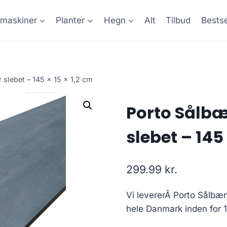
maskiner
Planter
Hegn
Alt
Tilbud
Bestse
r slebet – 145 x 15 x 1,2 cm
Porto Sålbæn
slebet – 145 
299.99
kr.
Vi levererÂ Porto Sålbænk
hele Danmark inden for 