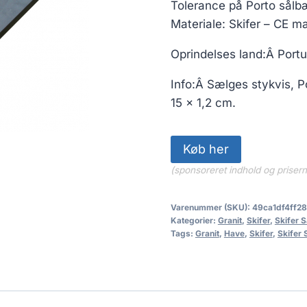
Tolerance på Porto sålb
Materiale: Skifer – CE m
Oprindelses land:Â Portu
Info:Â Sælges stykvis, P
15 x 1,2 cm.
Køb her
(sponsoreret indhold og priser
Varenummer (SKU):
49ca1df4ff28
Kategorier:
Granit
,
Skifer
,
Skifer 
Tags:
Granit
,
Have
,
Skifer
,
Skifer