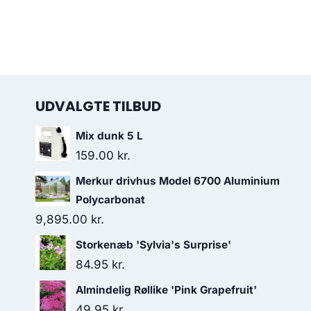
UDVALGTE TILBUD
Mix dunk 5 L
159.00
kr.
Merkur drivhus Model 6700 Aluminium
Polycarbonat
9,895.00
kr.
Storkenæb 'Sylvia's Surprise'
84.95
kr.
Almindelig Røllike 'Pink Grapefruit'
49.95
kr.