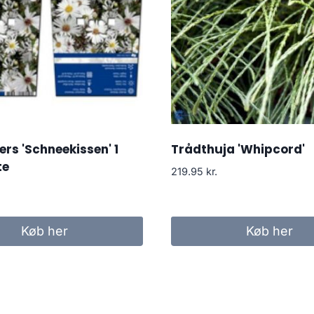
rs 'Schneekissen' 1
Trådthuja 'Whipcord'
te
219.95
kr.
Køb her
Køb her