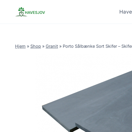
Skip
to
Have
content
Hjem
»
Shop
»
Granit
»
Porto Sålbænke Sort Skifer – Skife