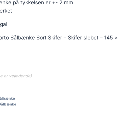
ænke på tykkelsen er +- 2 mm
ærket
gal
orto Sålbænke Sort Skifer – Skifer slebet – 145 x
ne er vejledende)
Sålbænke
 Sålbænke