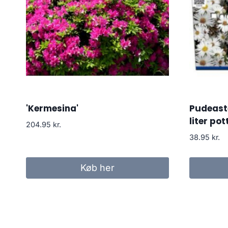
'Kermesina'
Pudeaste
liter pot
204.95
kr.
38.95
kr.
Køb her