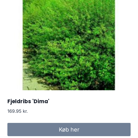
Fjeldribs 'Dima'
169.95
kr.
Køb her