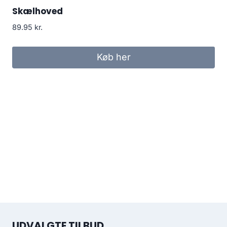
Skælhoved
89.95
kr.
Køb her
UDVALGTE TILBUD