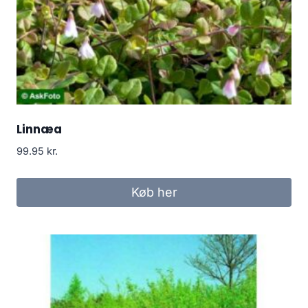
Linnæa
99.95
kr.
Køb her