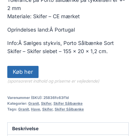
2 mm
Materiale: Skifer – CE mærket
Oprindelses land:Â Portugal
Info:Â Sælges stykvis, Porto Sålbænke Sort
Skifer – Skifer slebet – 155 x 20 x 1,2 cm.
Køb her
(sponsoreret indhold og priserne er vejledende)
Varenummer (SKU):
25836fc63f1d
Kategorier:
Granit
,
Skifer
,
Skifer Sålbænke
Tags:
Granit
,
Have
,
Skifer
,
Skifer Sålbænke
Beskrivelse