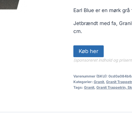
Earl Blue er en mørk grå
Jetbrændt med fa, Granit
cm.
Køb her
(sponsoreret indhold og priser
Varenummer (SKU):
0cd0a084b6
Kategorier:
Granit
,
Granit Trappetr
Tags:
Granit
,
Granit Trappetrin, Sk