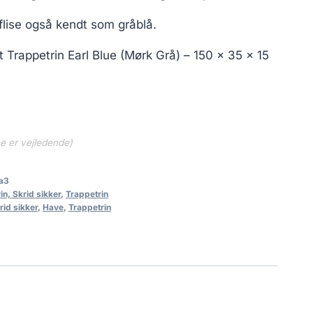
 flise også kendt som gråblå.
 Trappetrin Earl Blue (Mørk Grå) – 150 x 35 x 15
ne er vejledende)
a3
in, Skrid sikker
,
Trappetrin
rid sikker
,
Have
,
Trappetrin