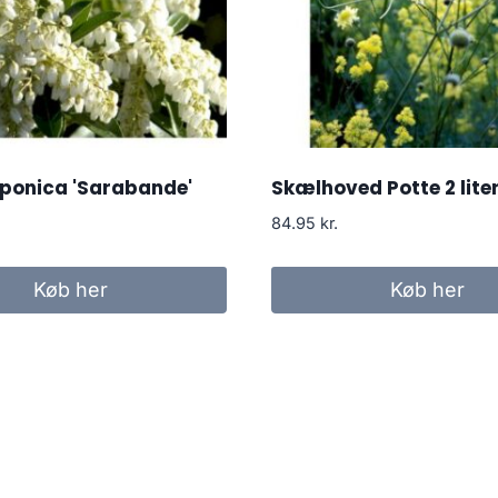
aponica 'Sarabande'
Skælhoved Potte 2 liter
84.95
kr.
Køb her
Køb her