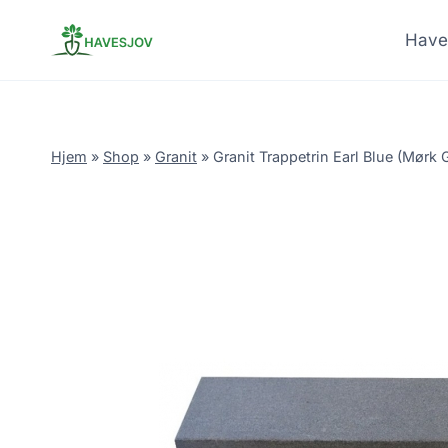
Skip
to
Have
content
Hjem
»
Shop
»
Granit
»
Granit Trappetrin Earl Blue (Mørk 