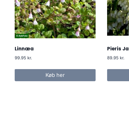
Linnæa
Pieris J
99.95
kr.
89.95
kr.
Køb her