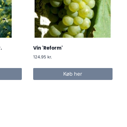
.
Vin 'Reform'
124.95
kr.
Køb her