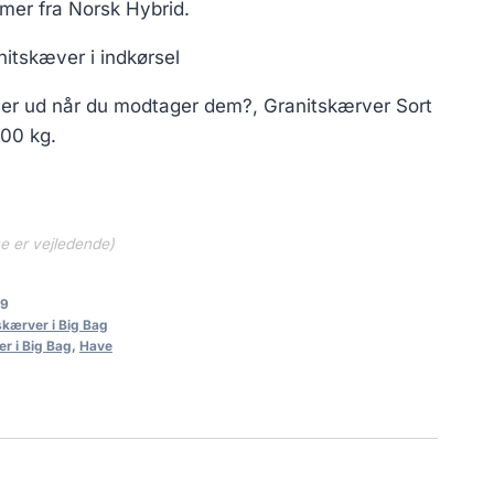
mer fra Norsk Hybrid.
itskæver i indkørsel
er ud når du modtager dem?, Granitskærver Sort
000 kg.
ne er vejledende)
b9
skærver i Big Bag
r i Big Bag
,
Have