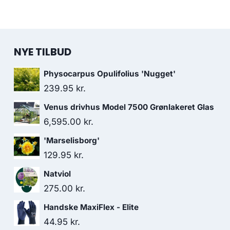
NYE TILBUD
Physocarpus Opulifolius 'Nugget'
239.95
kr.
Venus drivhus Model 7500 Grønlakeret Glas
6,595.00
kr.
'Marselisborg'
129.95
kr.
Natviol
275.00
kr.
Handske MaxiFlex - Elite
44.95
kr.