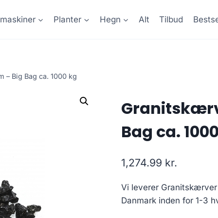
maskiner
Planter
Hegn
Alt
Tilbud
Bestse
m – Big Bag ca. 1000 kg
Granitskærv
Bag ca. 100
1,274.99
kr.
Vi leverer Granitskærver
Danmark inden for 1-3 