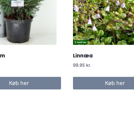
om
Linnæa
99.95
kr.
Køb her
Køb her