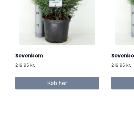
Sevenbom
Sevenb
219.95
kr.
219.95
kr.
Køb her