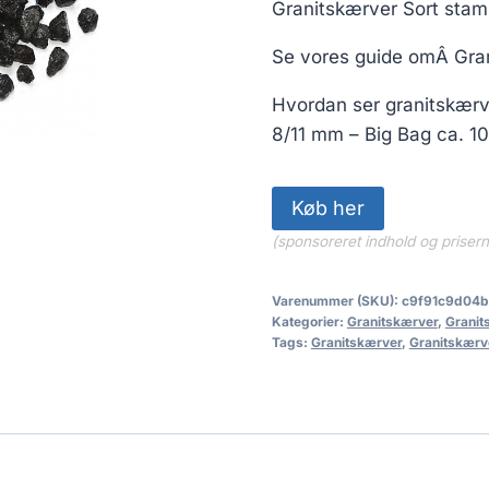
Granitskærver Sort stam
Se vores guide omÂ Gran
Hvordan ser granitskærv
8/11 mm – Big Bag ca. 1
Køb her
(sponsoreret indhold og priser
Varenummer (SKU):
c9f91c9d04
Kategorier:
Granitskærver
,
Granit
Tags:
Granitskærver
,
Granitskærve