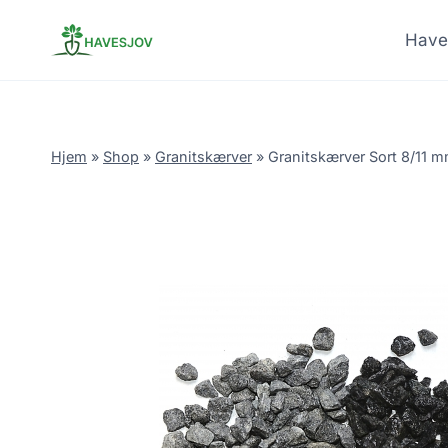
Skip
to
Have
content
Hjem
»
Shop
»
Granitskærver
»
Granitskærver Sort 8/11 m