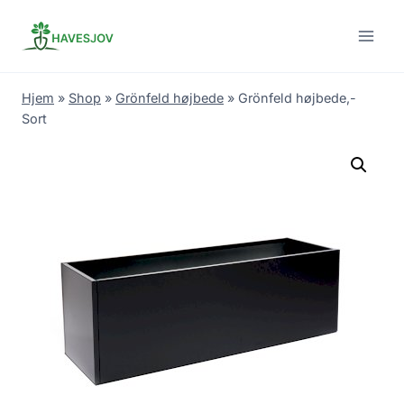
Skip
to
content
Hjem
»
Shop
»
Grönfeld højbede
»
Grönfeld højbede,-
Sort