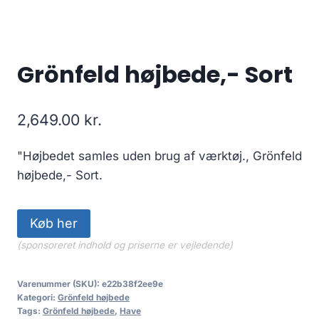
Grönfeld højbede,- Sort
2,649.00
kr.
"Højbedet samles uden brug af værktøj., Grönfeld
højbede,- Sort.
Køb her
(sponsoreret indhold og priserne er vejledende)
Varenummer (SKU):
e22b38f2ee9e
Kategori:
Grönfeld højbede
Tags:
Grönfeld højbede
,
Have