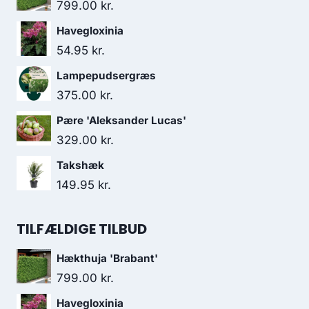
799.00
kr.
Havegloxinia
54.95
kr.
Lampepudsergræs
375.00
kr.
Pære 'Aleksander Lucas'
329.00
kr.
Takshæk
149.95
kr.
TILFÆLDIGE TILBUD
Hækthuja 'Brabant'
799.00
kr.
Havegloxinia