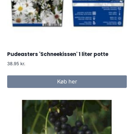
Pudeasters 'Schneekissen' 1 liter potte
38.95
kr.
Køb her