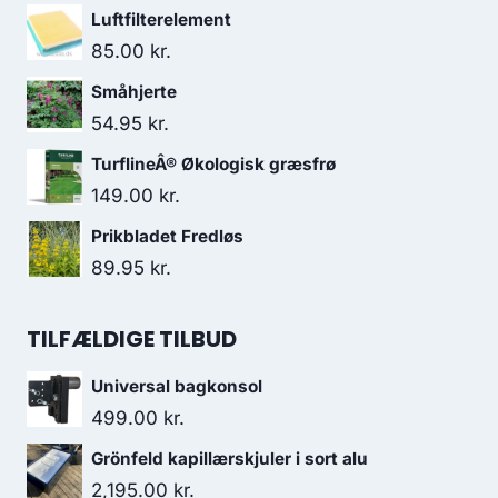
Luftfilterelement
85.00
kr.
Småhjerte
54.95
kr.
TurflineÂ® Økologisk græsfrø
149.00
kr.
Prikbladet Fredløs
89.95
kr.
TILFÆLDIGE TILBUD
Universal bagkonsol
499.00
kr.
Grönfeld kapillærskjuler i sort alu
2,195.00
kr.