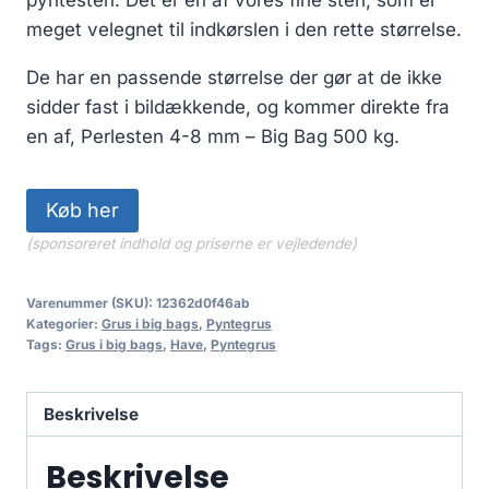
meget velegnet til indkørslen i den rette størrelse.
De har en passende størrelse der gør at de ikke
sidder fast i bildækkende, og kommer direkte fra
en af, Perlesten 4-8 mm – Big Bag 500 kg.
Køb her
(sponsoreret indhold og priserne er vejledende)
Varenummer (SKU):
12362d0f46ab
Kategorier:
Grus i big bags
,
Pyntegrus
Tags:
Grus i big bags
,
Have
,
Pyntegrus
Beskrivelse
Beskrivelse