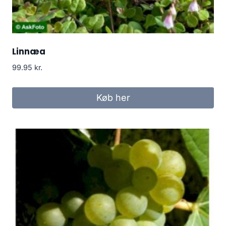
Linnæa
99.95
kr.
Køb her