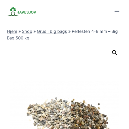
Skip
to
content
Hjem
»
Shop
»
Grus i big bags
»
Perlesten 4-8 mm – Big
Bag 500 kg