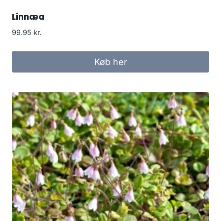
Linnæa
99.95
kr.
Køb her