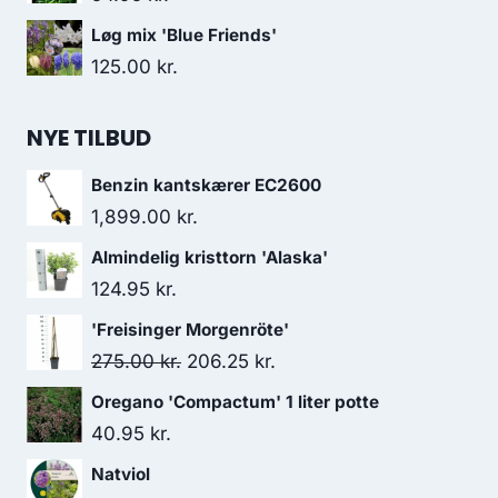
Løg mix 'Blue Friends'
125.00
kr.
NYE TILBUD
Benzin kantskærer EC2600
1,899.00
kr.
Almindelig kristtorn 'Alaska'
124.95
kr.
'Freisinger Morgenröte'
Den
Den
275.00
kr.
206.25
kr.
oprindelige
aktuelle
Oregano 'Compactum' 1 liter potte
pris
pris
40.95
kr.
var:
er:
Natviol
275.00 kr..
206.25 kr..