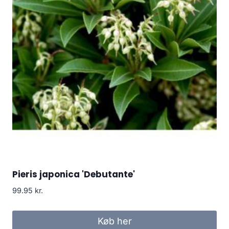
Pieris japonica 'Debutante'
99.95
kr.
Køb her