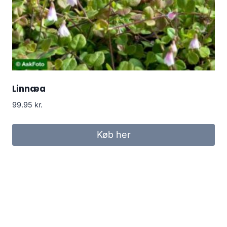
Linnæa
99.95
kr.
Køb her