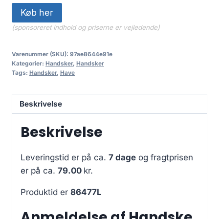
Køb her
(sponsoreret indhold og priserne er vejledende)
Varenummer (SKU):
97ae8644e91e
Kategorier:
Handsker
,
Handsker
Tags:
Handsker
,
Have
Beskrivelse
Beskrivelse
Leveringstid er på ca.
7 dage
og fragtprisen
er på ca.
79.00
kr.
Produktid er
86477L
Anmeldelse af Handske