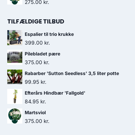
275.00
kr.
TILFÆLDIGE TILBUD
Espalier til trio krukke
399.00
kr.
Pilebladet pære
375.00
kr.
Rabarber 'Sutton Seedless' 3,5 liter potte
99.95
kr.
Efterårs Hindbær 'Fallgold'
84.95
kr.
Martsviol
375.00
kr.