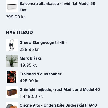
Balconera altankasse - hvid flet Model 50
Flet
299.00
kr.
NYE TILBUD
Grouw Slangevogn til 45m
239.95
kr.
Mørk Blåaks
49.95
kr.
Troldnød 'Feuerzauber'
425.00
kr.
Grönfeld højbede,- rust Med bund Model 40
1,449.00
kr.
Orione Alto - Underskåle Underskål til Ø40