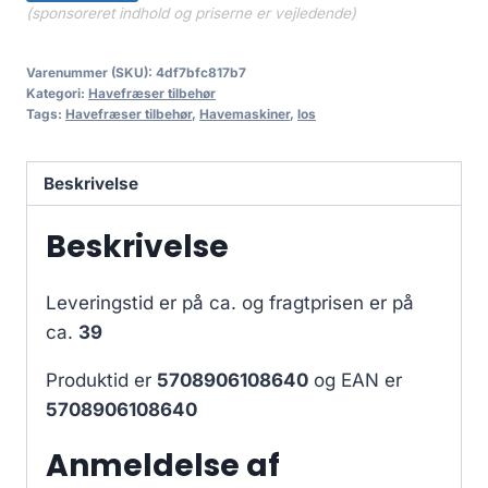
(sponsoreret indhold og priserne er vejledende)
Varenummer (SKU):
4df7bfc817b7
Kategori:
Havefræser tilbehør
Tags:
Havefræser tilbehør
,
Havemaskiner
,
los
Beskrivelse
Beskrivelse
Leveringstid er på ca.
og fragtprisen er på
ca.
39
Produktid er
5708906108640
og EAN er
5708906108640
Anmeldelse af