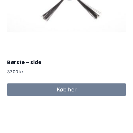
Børste – side
37.00
kr.
Køb her