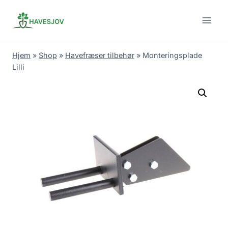
Skip
to
content
Hjem
»
Shop
»
Havefræser tilbehør
»
Monteringsplade
Lilli