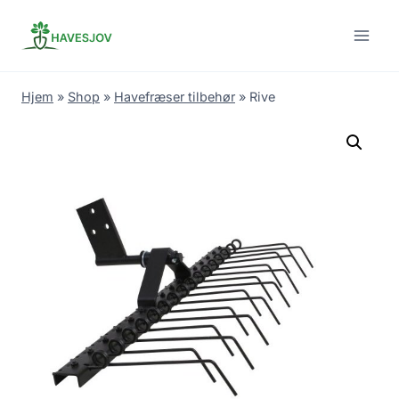
Skip
to
content
Hjem
»
Shop
»
Havefræser tilbehør
»
Rive