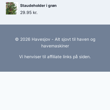
Staudeholder i grøn
29.95
kr.
© 2026 Havesjov - Alt sjovt til haven og
havemaskiner
Vi henviser til affiliate links på siden.
Hjemmesider Til Salg
|
Hjemmeside Udvikling
|
Online
Tilbud
Denne side kan være skabt med AI! Indholdet er
genereret med henblik på at informere og inspirere,