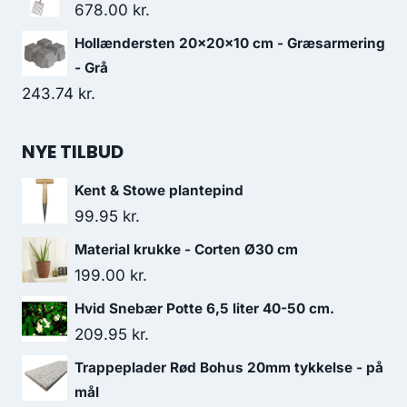
pris
pris
678.00
kr.
var:
er:
Hollændersten 20x20x10 cm - Græsarmering
1,257.00 kr..
1,209.00 kr..
- Grå
243.74
kr.
NYE TILBUD
Kent & Stowe plantepind
99.95
kr.
Material krukke - Corten Ø30 cm
199.00
kr.
Hvid Snebær Potte 6,5 liter 40-50 cm.
209.95
kr.
Trappeplader Rød Bohus 20mm tykkelse - på
mål