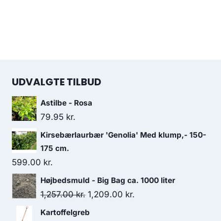
UDVALGTE TILBUD
Astilbe - Rosa
79.95
kr.
Kirsebærlaurbær 'Genolia' Med klump,- 150-
175 cm.
599.00
kr.
Højbedsmuld - Big Bag ca. 1000 liter
Den
Den
1,257.00
kr.
1,209.00
kr.
oprindelige
aktuelle
Kartoffelgreb