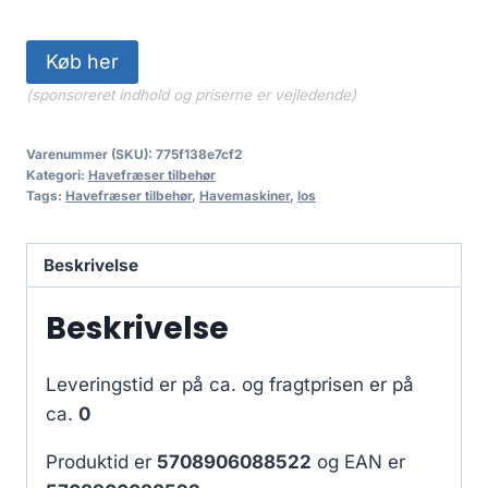
Køb her
(sponsoreret indhold og priserne er vejledende)
Varenummer (SKU):
775f138e7cf2
Kategori:
Havefræser tilbehør
Tags:
Havefræser tilbehør
,
Havemaskiner
,
los
Beskrivelse
Beskrivelse
Leveringstid er på ca.
og fragtprisen er på
ca.
0
Produktid er
5708906088522
og EAN er