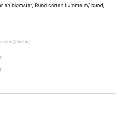
år en blomster, Rund corten kumme m/ bund,
ne er vejledende)
2
e