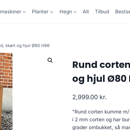
maskiner
Planter
Hegn
Alt
Tilbud
Bestse
, skørt og hjul Ø80 H66
Rund corte
og hjul Ø80
2,999.00
kr.
"Rund corten kumme m/ b
i 2 mm corten og har bun
grader ombukket, så man