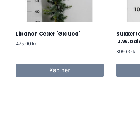
Libanon Ceder 'Glauca'
Sukkert
'J.W.Dai
475.00
kr.
399.00
kr.
Køb her