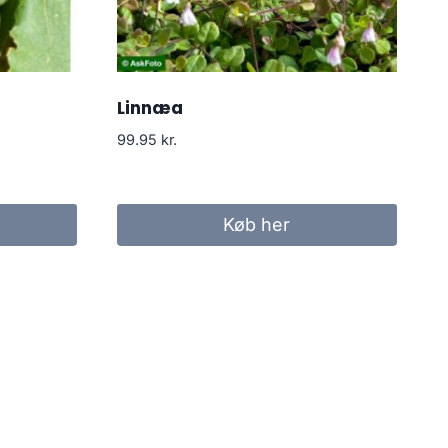
Linnæa
99.95
kr.
Køb her