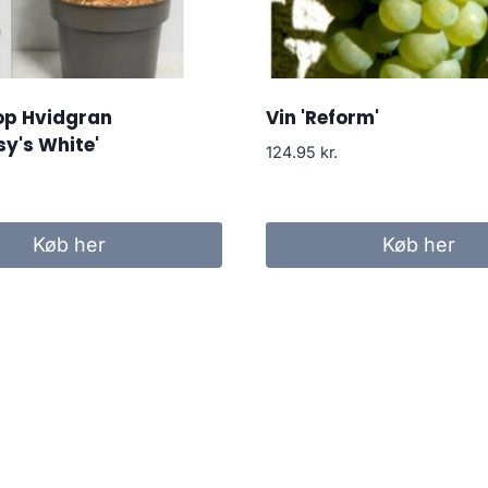
op Hvidgran
Vin 'Reform'
sy's White'
124.95
kr.
Køb her
Køb her