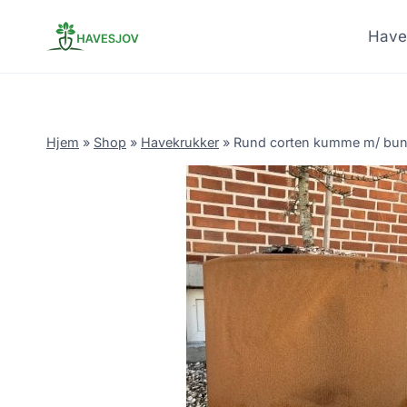
Skip
to
Have
content
Hjem
»
Shop
»
Havekrukker
»
Rund corten kumme m/ bund