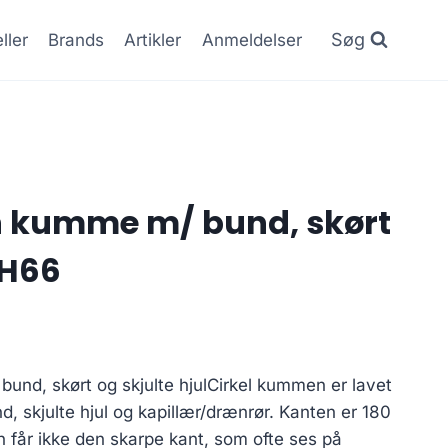
Søg
ller
Brands
Artikler
Anmeldelser
n kumme m/ bund, skørt
 H66
und, skørt og skjulte hjulCirkel kummen er lavet
d, skjulte hjul og kapillær/drænrør. Kanten er 180
 får ikke den skarpe kant, som ofte ses på