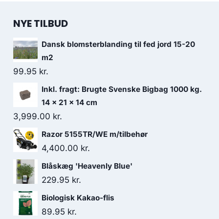
NYE TILBUD
Dansk blomsterblanding til fed jord 15-20
m2
99.95
kr.
Inkl. fragt: Brugte Svenske Bigbag 1000 kg.
14 x 21 x 14 cm
3,999.00
kr.
Razor 5155TR/WE m/tilbehør
4,400.00
kr.
Blåskæg 'Heavenly Blue'
229.95
kr.
Biologisk Kakao-flis
89.95
kr.