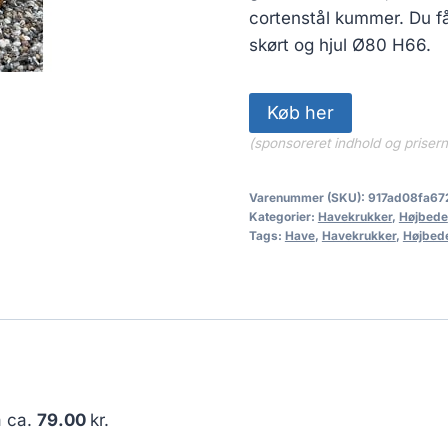
cortenstål kummer. Du f
skørt og hjul Ø80 H66.
Køb her
(sponsoreret indhold og priser
Varenummer (SKU):
917ad08fa67
Kategorier:
Havekrukker
,
Højbede
Tags:
Have
,
Havekrukker
,
Højbed
å ca.
79.00
kr.