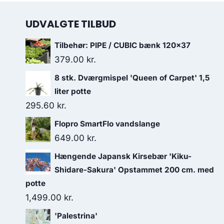
UDVALGTE TILBUD
Tilbehør: PIPE / CUBIC bænk 120x37
379.00
kr.
8 stk. Dværgmispel 'Queen of Carpet' 1,5
liter potte
295.60
kr.
Flopro SmartFlo vandslange
649.00
kr.
Hængende Japansk Kirsebær 'Kiku-
Shidare-Sakura' Opstammet 200 cm. med
potte
1,499.00
kr.
'Palestrina'