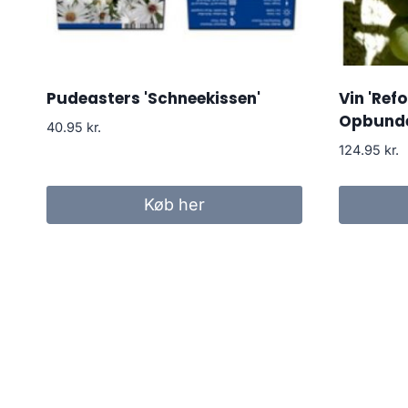
Pudeasters 'Schneekissen'
Vin 'Refo
Opbunde
40.95
kr.
124.95
kr.
Køb her