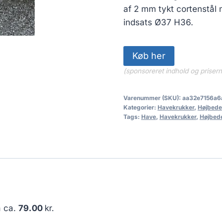
af 2 mm tykt cortenstål
indsats Ø37 H36.
Køb her
(sponsoreret indhold og priser
Varenummer (SKU):
aa32e7156a6
Kategorier:
Havekrukker
,
Højbede
Tags:
Have
,
Havekrukker
,
Højbed
å ca.
79.00
kr.