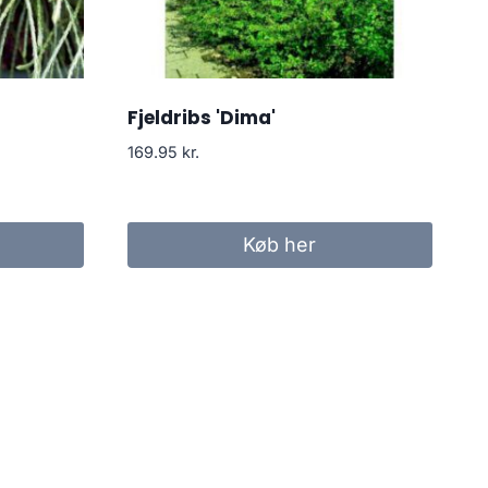
Fjeldribs 'Dima'
169.95
kr.
Køb her