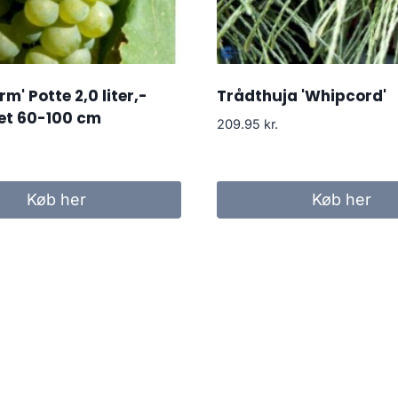
rm' Potte 2,0 liter,-
Trådthuja 'Whipcord'
t 60-100 cm
209.95
kr.
Køb her
Køb her