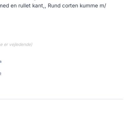
 med en rullet kant,, Rund corten kumme m/
ne er vejledende)
a
e