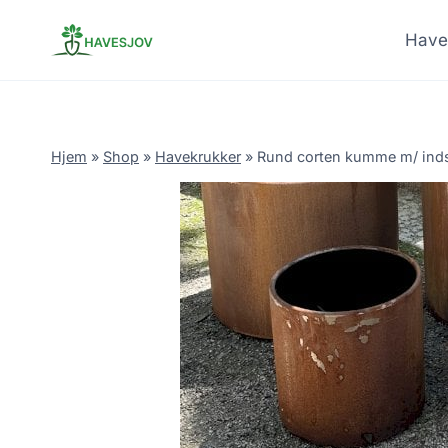
Skip
to
Have
content
Hjem
»
Shop
»
Havekrukker
»
Rund corten kumme m/ ind