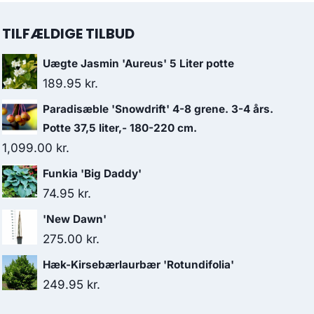
TILFÆLDIGE TILBUD
Uægte Jasmin 'Aureus' 5 Liter potte
189.95
kr.
Paradisæble 'Snowdrift' 4-8 grene. 3-4 års.
Potte 37,5 liter,- 180-220 cm.
1,099.00
kr.
Funkia 'Big Daddy'
74.95
kr.
'New Dawn'
275.00
kr.
Hæk-Kirsebærlaurbær 'Rotundifolia'
249.95
kr.