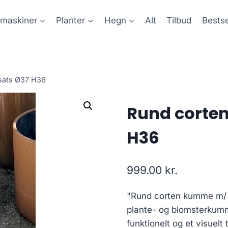
maskiner
Planter
Hegn
Alt
Tilbud
Bestse
sats Ø37 H36
Rund corte
H36
999.00
kr.
"Rund corten kumme m/ 
plante- og blomsterkumm
funktionelt og et visuelt