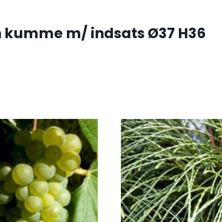
n kumme m/ indsats Ø37 H36