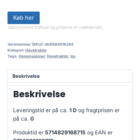
Køb her
(sponsoreret indhold og priserne er vejledende)
Varenummer (SKU):
db9884016244
Kategori:
Havetraktor
Tags:
Havemaskiner
,
Havetraktor
,
los
Beskrivelse
Beskrivelse
Leveringstid er på ca.
1 D
og fragtprisen er
på ca.
0
Produktid er
5714829168715
og EAN er