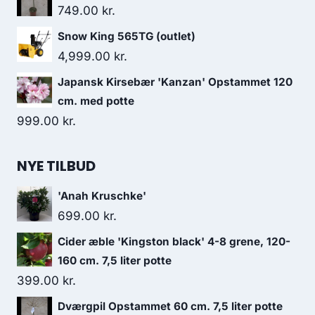
749.00
kr.
Snow King 565TG (outlet)
4,999.00
kr.
Japansk Kirsebær 'Kanzan' Opstammet 120
cm. med potte
999.00
kr.
NYE TILBUD
'Anah Kruschke'
699.00
kr.
Cider æble 'Kingston black' 4-8 grene, 120-
160 cm. 7,5 liter potte
399.00
kr.
Dværgpil Opstammet 60 cm. 7,5 liter potte