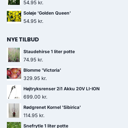
54.95
kr.
Soløje 'Golden Queen'
54.95
kr.
NYE TILBUD
Staudehirse 1 liter potte
74.95
kr.
Blomme 'Victoria'
329.95
kr.
Højtryksrenser 2i1 Akku 20V LI-ION
699.00
kr.
Rødgrenet Kornel 'Sibirica'
114.95
kr.
Snefrytle 1 liter potte