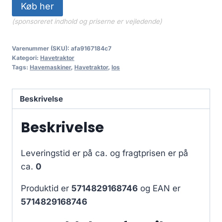
Køb her
(sponsoreret indhold og priserne er vejledende)
Varenummer (SKU):
afa9167184c7
Kategori:
Havetraktor
Tags:
Havemaskiner
,
Havetraktor
,
los
Beskrivelse
Beskrivelse
Leveringstid er på ca.
og fragtprisen er på
ca.
0
Produktid er
5714829168746
og EAN er
5714829168746