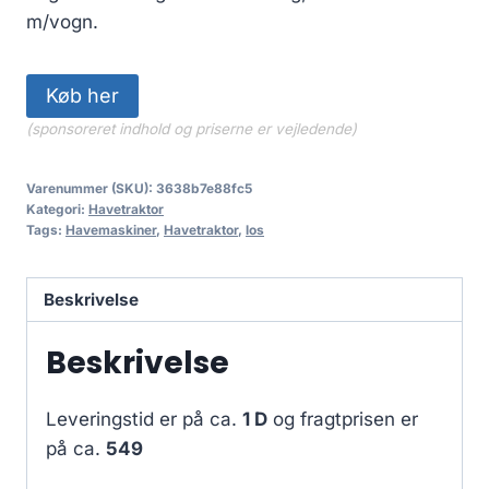
m/vogn.
Køb her
(sponsoreret indhold og priserne er vejledende)
Varenummer (SKU):
3638b7e88fc5
Kategori:
Havetraktor
Tags:
Havemaskiner
,
Havetraktor
,
los
Beskrivelse
Beskrivelse
Leveringstid er på ca.
1 D
og fragtprisen er
på ca.
549