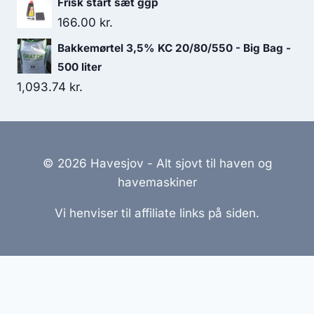
Frisk start sæt ggp
166.00
kr.
Bakkemørtel 3,5% KC 20/80/550 - Big Bag -
500 liter
1,093.74
kr.
© 2026 Havesjov - Alt sjovt til haven og
havemaskiner
Vi henviser til affiliate links på siden.
Hjemmesider Til Salg
|
Hjemmeside Udvikling
|
Online
Tilbud