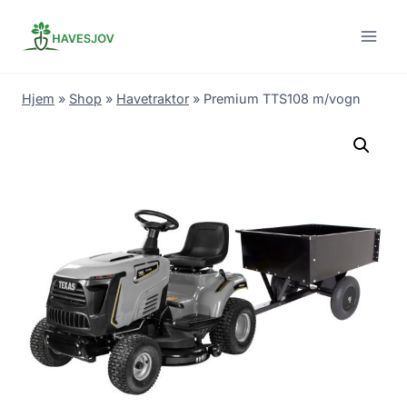
Skip
to
content
Hjem
»
Shop
»
Havetraktor
»
Premium TTS108 m/vogn