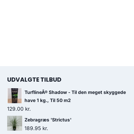
UDVALGTE TILBUD
TurflineÂ® Shadow - Til den meget skyggede
have 1 kg., Til 50 m2
129.00
kr.
Zebragræs 'Strictus'
189.95
kr.