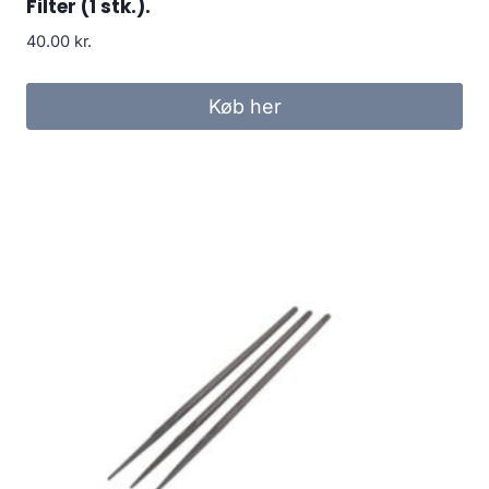
Filter (1 stk.).
40.00
kr.
Køb her