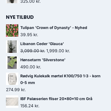
325.00
kr.
NYE TILBUD
Tulipan 'Crown of Dynasty' - Nyhed
39.95
kr.
Libanon Ceder 'Glauca'
Den
Den
3,099.00
kr.
1,999.00
kr.
oprindelige
aktuelle
Hønsetarm 'Silverstone'
pris
pris
490.00
kr.
var:
er:
Rødvig Kulekalk mørtel K100/750 1:3 - korn
3,099.00 kr..
1,999.00 kr..
0-5 mm
274.99
kr.
IBF Palæserien fliser 20x80x10 cm Grå
156.24
kr.