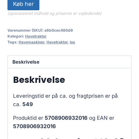
Køb her
(sponsoreret indhold og priserne er vejledende)
Varenummer (SKU):
a6b0cec460d9
Kategori:
Havetraktor
Tags:
Havemaskiner
,
Havetraktor
,
los
Beskrivelse
Beskrivelse
Leveringstid er på ca.
og fragtprisen er på
ca.
549
Produktid er
5708906932016
og EAN er
5708906932016