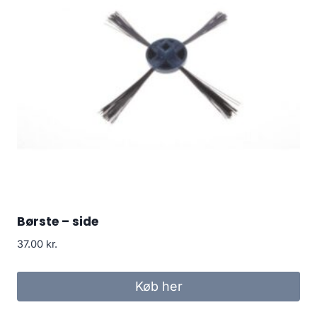
Børste – side
37.00
kr.
Køb her