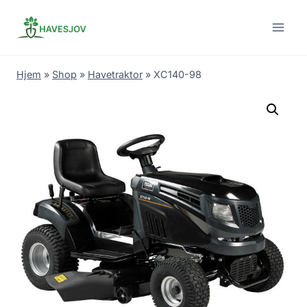
Skip
to
content
Hjem
»
Shop
»
Havetraktor
»
XC140-98