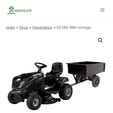
Skip
to
content
Hjem
»
Shop
»
Havetraktor
»
XC140-98H m/vogn