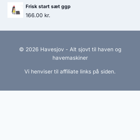
Frisk start sæt ggp
166.00
kr.
© 2026 Havesjov - Alt sjovt til haven og
havemaskiner
Vi henviser til affiliate links på siden.
Hjemmesider Til Salg
|
Hjemmeside Udvikling
|
Online
Tilbud
Denne side kan være skabt med AI! Indholdet er
genereret med henblik på at informere og inspirere,