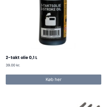
2-takt olie 0,1 L
39.00
kr.
Køb her