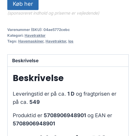
Køb her
(sponsoreret indhold og priserne er vejledende)
Varenummer (SKU):
04ae5772cebc
Kategori:
Havetraktor
Tags:
Havemaskiner
,
Havetraktor
,
los
Beskrivelse
Beskrivelse
Leveringstid er på ca.
1 D
og fragtprisen er
på ca.
549
Produktid er
5708906948901
og EAN er
5708906948901