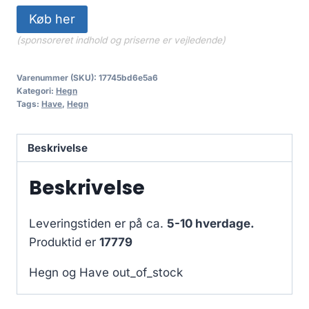
Køb her
(sponsoreret indhold og priserne er vejledende)
Varenummer (SKU):
17745bd6e5a6
Kategori:
Hegn
Tags:
Have
,
Hegn
Beskrivelse
Beskrivelse
Leveringstiden er på ca.
5-10 hverdage.
Produktid er
17779
Hegn og Have out_of_stock