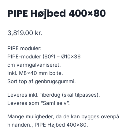
PIPE Højbed 400×80
3,819.00
kr.
PIPE moduler:
PIPE-moduler (60º) – Ø10×36
cm varmgalvaniseret.
Inkl. M8×40 mm bolte.
Sort top af genbrugsgummi.
Leveres inkl. fiberdug (skal tilpasses).
Leveres som “Saml selv”.
Mange muligheder, da de kan bygges ovenpå
hinanden., PIPE Højbed 400×80.