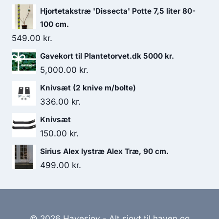
Hjortetakstræ 'Dissecta' Potte 7,5 liter 80-
100 cm.
549.00
kr.
Gavekort til Plantetorvet.dk 5000 kr.
5,000.00
kr.
Knivsæt (2 knive m/bolte)
336.00
kr.
Knivsæt
150.00
kr.
Sirius Alex lystræ Alex Træ, 90 cm.
499.00
kr.
© 2026 Havesjov - Alt sjovt til haven og