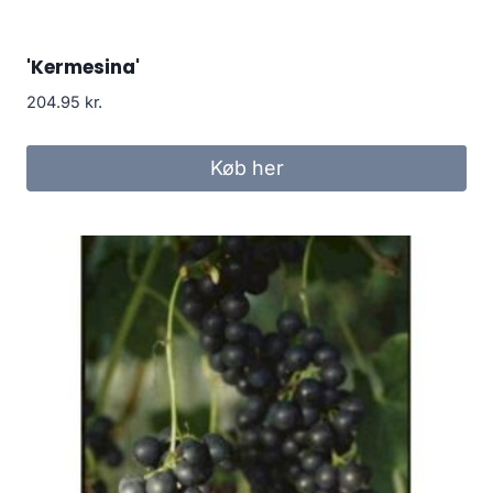
'Kermesina'
204.95
kr.
Køb her