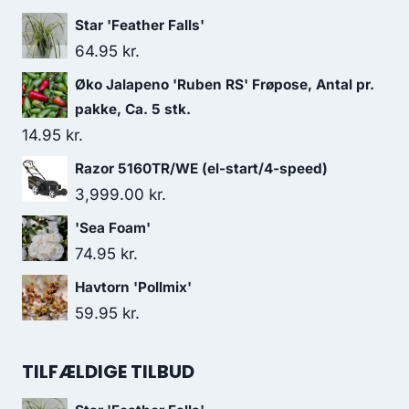
Star 'Feather Falls'
64.95
kr.
Øko Jalapeno 'Ruben RS' Frøpose, Antal pr.
pakke, Ca. 5 stk.
14.95
kr.
Razor 5160TR/WE (el-start/4-speed)
3,999.00
kr.
'Sea Foam'
74.95
kr.
Havtorn 'Pollmix'
59.95
kr.
TILFÆLDIGE TILBUD