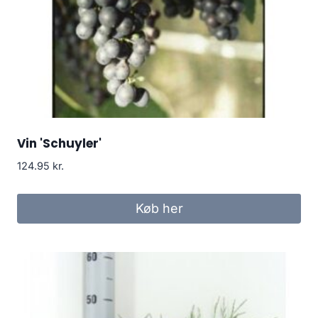
Vin 'Schuyler'
124.95
kr.
Køb her