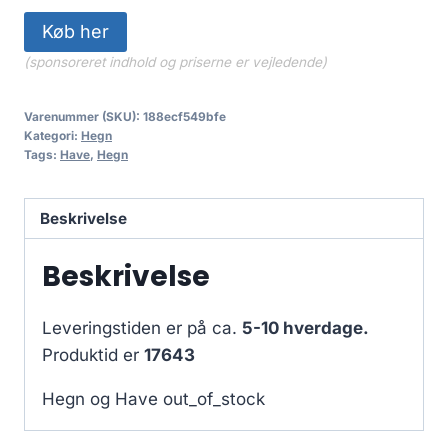
Køb her
(sponsoreret indhold og priserne er vejledende)
Varenummer (SKU):
188ecf549bfe
Kategori:
Hegn
Tags:
Have
,
Hegn
Beskrivelse
Beskrivelse
Leveringstiden er på ca.
5-10 hverdage.
Produktid er
17643
Hegn og Have out_of_stock