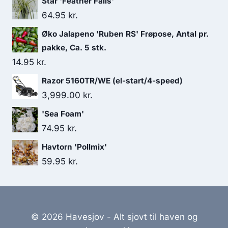
Star 'Feather Falls'
64.95
kr.
Øko Jalapeno 'Ruben RS' Frøpose, Antal pr.
pakke, Ca. 5 stk.
14.95
kr.
Razor 5160TR/WE (el-start/4-speed)
3,999.00
kr.
'Sea Foam'
74.95
kr.
Havtorn 'Pollmix'
59.95
kr.
© 2026 Havesjov - Alt sjovt til haven og