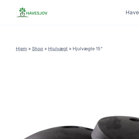
Skip
to
Have
content
Hjem
»
Shop
»
Hjulvægt
»
Hjulvægte 15"