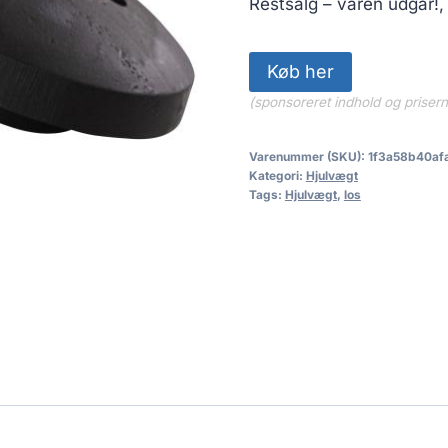
Restsalg – varen udgår!,
Køb her
(sponsoreret indhold og priser
Varenummer (SKU):
1f3a58b40af
Kategori:
Hjulvægt
Tags:
Hjulvægt
,
los