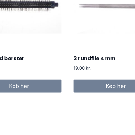
d børster
3 rundfile 4 mm
19.00
kr.
Køb her
Køb her