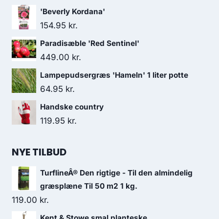
'Beverly Kordana'
154.95
kr.
Paradisæble 'Red Sentinel'
449.00
kr.
Lampepudsergræs 'Hameln' 1 liter potte
64.95
kr.
Handske country
119.95
kr.
NYE TILBUD
TurflineÂ® Den rigtige - Til den almindelig
græsplæne Til 50 m2 1 kg.
119.00
kr.
Kent & Stowe smal planteske