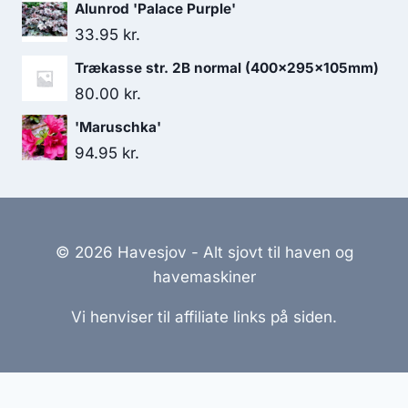
Alunrod 'Palace Purple'
33.95
kr.
Trækasse str. 2B normal (400x295x105mm)
80.00
kr.
'Maruschka'
94.95
kr.
© 2026 Havesjov - Alt sjovt til haven og
havemaskiner
Vi henviser til affiliate links på siden.
Hjemmesider Til Salg
|
Hjemmeside Udvikling
|
Online