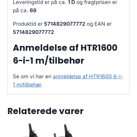
Leveringstid er på ca.
1 D
og fragtprisen er
på ca.
69
Produktid er
5714829077772
og EAN er
5714829077772
Anmeldelse af HTR1600
6-i-1 m/tilbehør
Se om vi har en
anmeldelse af HTR1600 6-i-
1 m/tilbehør
.
Relaterede varer