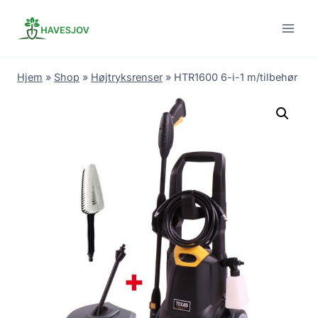
Skip
to
content
Hjem
»
Shop
»
Højtryksrenser
»
HTR1600 6-i-1 m/tilbehør