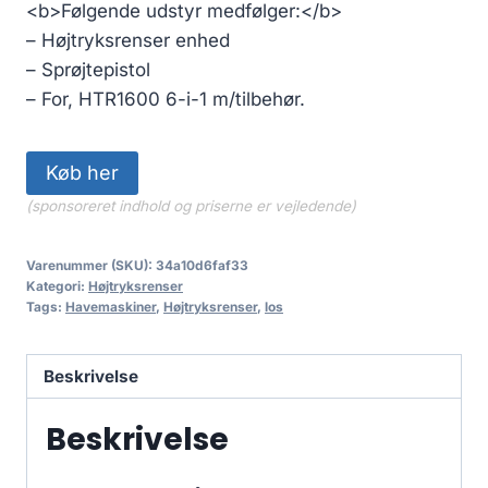
<b>Følgende udstyr medfølger:</b>
– Højtryksrenser enhed
– Sprøjtepistol
– For, HTR1600 6-i-1 m/tilbehør.
Køb her
(sponsoreret indhold og priserne er vejledende)
Varenummer (SKU):
34a10d6faf33
Kategori:
Højtryksrenser
Tags:
Havemaskiner
,
Højtryksrenser
,
los
Beskrivelse
Beskrivelse