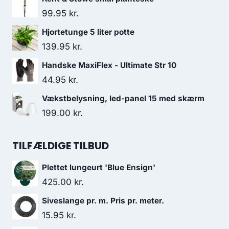
99.95
kr.
Hjortetunge 5 liter potte
139.95
kr.
Handske MaxiFlex - Ultimate Str 10
44.95
kr.
Vækstbelysning, led-panel 15 med skærm
199.00
kr.
TILFÆLDIGE TILBUD
Plettet lungeurt 'Blue Ensign'
425.00
kr.
Siveslange pr. m. Pris pr. meter.
15.95
kr.