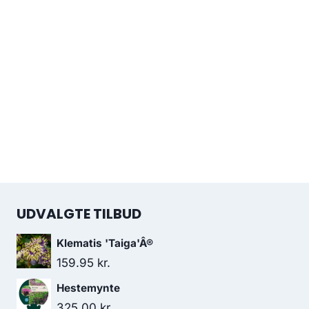
UDVALGTE TILBUD
Klematis 'Taiga'Â®
159.95
kr.
Hestemynte
325.00
kr.