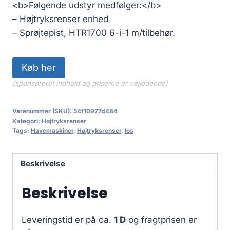
<b>Følgende udstyr medfølger:</b>
– Højtryksrenser enhed
– Sprøjtepist, HTR1700 6-i-1 m/tilbehør.
Køb her
(sponsoreret indhold og priserne er vejledende)
Varenummer (SKU):
54f10977d484
Kategori:
Højtryksrenser
Tags:
Havemaskiner
,
Højtryksrenser
,
los
Beskrivelse
Beskrivelse
Leveringstid er på ca.
1 D
og fragtprisen er