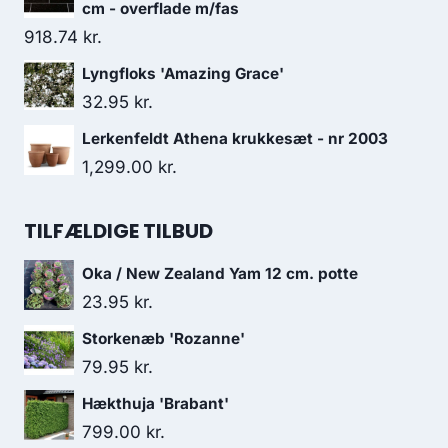
cm - overflade m/fas
918.74
kr.
Lyngfloks 'Amazing Grace'
32.95
kr.
Lerkenfeldt Athena krukkesæt - nr 2003
1,299.00
kr.
TILFÆLDIGE TILBUD
Oka / New Zealand Yam 12 cm. potte
23.95
kr.
Storkenæb 'Rozanne'
79.95
kr.
Hækthuja 'Brabant'
799.00
kr.