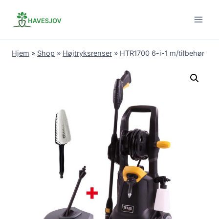
Skip
to
content
Hjem
»
Shop
»
Højtryksrenser
»
HTR1700 6-i-1 m/tilbehør