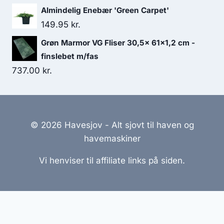
Almindelig Enebær 'Green Carpet'
149.95
kr.
Grøn Marmor VG Fliser 30,5x 61x1,2 cm -
finslebet m/fas
737.00
kr.
© 2026 Havesjov - Alt sjovt til haven og
havemaskiner
Vi henviser til affiliate links på siden.
Hjemmesider Til Salg
|
Hjemmeside Udvikling
|
Online
Tilbud